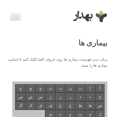
بیماری ها
داروها
اخبار
بیماری ها
زندگی سالم
خانواده و بارداری
ویدئوها
درباره ما
برای دیدن فهرست بیماری ها روی حروف الفبا کلیک کنید تا اسامی
بیماری ها را ببینید.
آ
ا
ب
پ
ت
ث
ج
چ
ح
خ
د
ذ
ر
ز
ژ
س
ش
ص
ض
ط
ظ
ع
غ
ف
ق
ک
گ
ل
م
ن
و
ه
ی