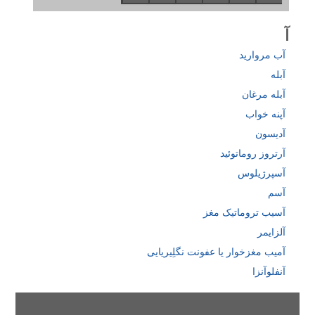
آ
آب‌ مروارید
آبله
آبله‌ مرغان
آپنه خواب
آدیسون
آرتروز روماتوئید
آسپرژیلوس
آسم
آسیب تروماتیک مغز
آلزایمر
آمیب مغزخوار یا عفونت نگلِیریایی
آنفلوآنزا