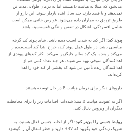
می‌شود که مبتلا به هپاتیت B هستند اما به درمان طولانی‌مدت تن
نمی‌دهند و یا قصد دارند چند سال آینده باردار شوند. این دارو از
طریق تزریق به بیماران داده می‌شود. عوارض جانبی ممکن است
شامل افسردگی، اشکال در تنفس و تنگی قفسه‌سینه باشد.
پیوند کبد:
اگر کبد به شدت آسیب دیده باشد، شاید پیوند کبد گزینه
مناسبی باشد. در طول عمل پیوند کبد، جراح ابتدا کبد آسیب‌دیده را
می‌کند و بعد با یک کبد سالم جایگزین می‌کند. اکثر کبدهای پیوندی از
اهداکنندگان متوفی تهیه می‌شوند، هر چند تعداد کمی هم از
اهداکنندگان زنده تأمین می‌شود که بخشی از کبد خود را اهدا
کرده‌اند.
داروهای دیگر برای درمان هپاتیت B در حال توسعه هستند.
اگر به عفونت هپاتیت B مبتلا شده‌اید، اقدامات زیر را برای محافظت
دیگران از ویروس دنبال کنید.
روابط جنسی را امن‌تر کنید:
اگر از لحاظ جنسی فعال هستید، به
شریک زندگی خود بگویید که HBV دارید و خطر انتقال آن را گوشزد