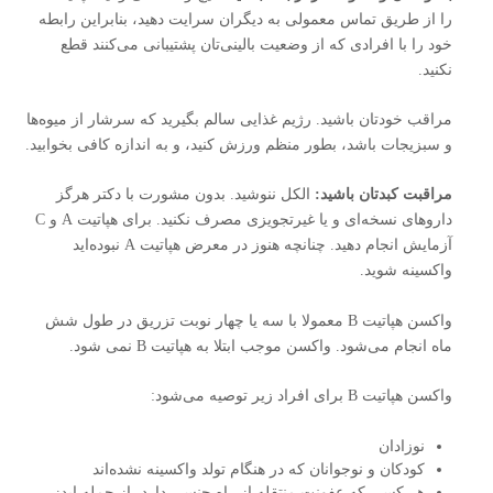
را از طریق تماس معمولی به دیگران سرایت دهید، بنابراین رابطه
خود را با افرادی که از وضعیت بالینی‌تان پشتیبانی می‌کنند قطع
نکنید.
مراقب خودتان باشید. رژیم غذایی سالم بگیرید که سرشار از میوه‌ها
و سبزیجات باشد، بطور منظم ورزش کنید، و به اندازه کافی بخوابید.
مراقبت کبدتان باشید:
الکل ننوشید. بدون مشورت با دکتر هرگز
داروهای نسخه‌ای و یا غیرتجویزی مصرف نکنید. برای هپاتیت A و C
آزمایش انجام دهید. چنانچه هنوز در معرض هپاتیت A نبوده‌اید
واکسینه شوید.
واکسن هپاتیت B معمولا با سه یا چهار نوبت تزریق در طول شش
ماه انجام می‌شود. واکسن موجب ابتلا به هپاتیت B نمی شود.
واکسن هپاتیت B برای افراد زیر توصیه می‌شود:
نوزادان
کودکان و نوجوانان که در هنگام تولد واکسینه نشده‌اند
هر کسی که عفونت منتقله از راه جنسی دارد، از جمله ایدز