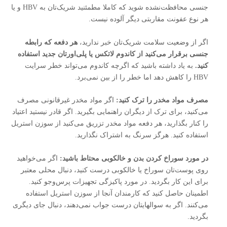
جنسی محافظت‌نشده شوید که کاملا مطمئنید شریک‌تان به HBV و یا
هر نوع عفونت مقاربتی دیگر آلوده نیست.
اگر از وضعیت سلامت شریک‌‌تان خبر ندارید،
هر دفعه که رابطه
جنسی برقرار می‌کنید از کاندوم لاتکس یا پلی‌اورتان جدید استفاده
کنید.
به یاد داشته باشید که اگرچه کاندوم می‌تواند خطر سرایت
HBV را کاهش دهد اما خطر را از بین نمی‌برد.
مصرف مواد مخدر را ترک کنید:
اگر مواد مخدر غیرقانونی مصرف
می‌کنید، برای ترک از دیگران راهنمایی بگیرید. اگر قادر نیستید اعتیاد
را کنار بگذارید، هر دفعه مواد مخدر تزریق می‌کنید از سوزن استریل
استفاده کنید. هرگز سرنگ به اشتراک نگذارید.
در مورد سوراخ کردن بدن و خالکوبی محتاط باشید:
اگر می‌خواهید
روی پوست‌تان سوراخ یا خالکوبی درست کنید، دنبال محلی معتبر
برای این کار بگردید. در مورد پاکیزگی تجهیزات پرس‌و‌جو کنید.
اطمینان حاصل کنید که کارمندان آنجا از سوزن استریل استفاده
می‌کنند. اگر به سوالهایتان درست جواب نمی‌دهند، دنبال جای دیگری
بگردید.