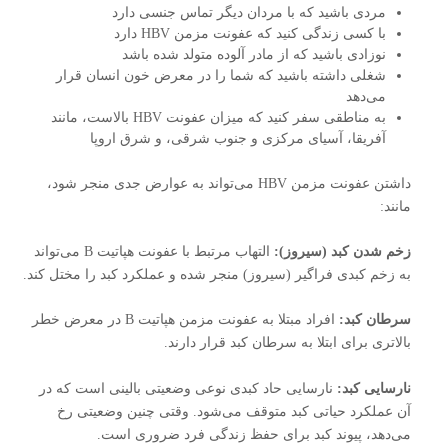
مردی باشید که با مردان دیگر تماس جنسی دارد
با کسی زندگی کنید که عفونت مزمن HBV دارد
نوزادی باشید که از مادر آلوده متولد شده باشد
شغلی داشته باشید که شما را در معرض خون انسان قرار
می‌دهد
به مناطقی سفر کنید که میزان عفونت HBV بالاست، مانند
آفریقا، آسیای مرکزی و جنوب شرقی، و شرق اروپا
داشتن عفونت مزمن HBV می‌تواند به عوارض جدی منجر شود،
مانند:
زخم شدن کبد (سیروز):
التهاب مرتبط با عفونت هپاتیت B می‌تواند
به زخم کبدی فراگیر (سیروز) منجر شده و عملکرد کبد را مختل کند.
سرطان کبد:
افراد مبتلا به عفونت مزمن هپاتیت B در معرض خطر
بالاتری برای ابتلا به سرطان کبد قرار دارند.
نارسایی کبد:
نارسایی حاد کبدی نوعی وضعیتی بالینی است که در
آن عملکرد حیاتی کبد متوقف می‌شود. وقتی چنین وضعیتی رخ
می‌دهد، پیوند کبد برای حفظ زندگی فرد ضروری است.