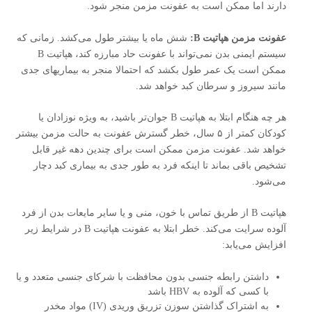
دارند اما ممکن است به عفونت مزمن منجر شود.
عفونت مزمن هپاتیت
B:
شش ماه یا بیشتر طول می‌کشد. زمانی که
سیستم ایمنی بدن نمی‌تواند با عفونت حاد مبارزه کند، هپاتیت B
ممکن است یک عمر طول بکشد که احتمالا منجر به بیماریهای جدی
مانند سیروز و سرطان کبد خواهد شد.
هر چه هنگام ابتلا به هپاتیت B جوان‌تر باشید، به ویژه نوزادان یا
کودکان کمتر از ۵ سال، خطر گسترش عفونت به حالت مزمن بیشتر
خواهد شد. عفونت مزمن ممکن است برای چندین دهه غیر قابل
تشخیص باقی بماند تا اینکه فرد به طور جدی به بیماری کبد دچار
می‌شود.
هپاتیت B از طریق تماس با خون، منی و یا سایر مایعات بدن از فرد
آلوده سرایت می‌کند. خطر ابتلا به عفونت هپاتیت B در شرایط زیر
افزایش می‌یابد:
داشتن رابطه جنسی بدون محافظت با شرکای جنسی متعدد و یا
با کسی که آلوده به HBV باشد
به اشتراک گذاشتن سوزن تزریق وریدی (IV) مواد مخدر