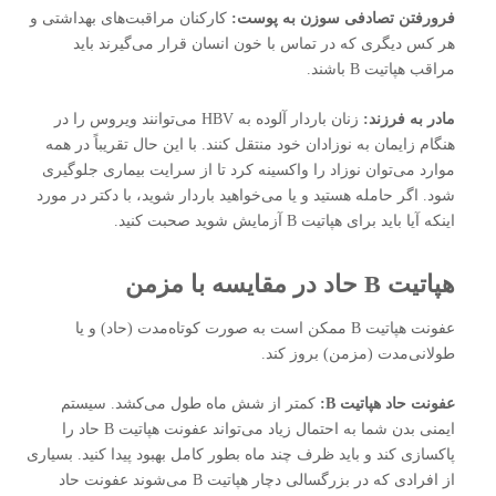
فرورفتن تصادفی سوزن به پوست:
کارکنان مراقبت‌های بهداشتی و
هر کس دیگری که در تماس با خون انسان قرار می‌گیرند باید
مراقب هپاتیت B باشند.
مادر به فرزند:
زنان باردار آلوده به HBV می‌توانند ویروس را در
هنگام زایمان به نوزادان خود منتقل کنند. با این حال تقریباً در همه
موارد می‌توان نوزاد را واکسینه کرد تا از سرایت بیماری جلوگیری
شود. اگر حامله هستید و یا می‌خواهید باردار شوید، با دکتر در مورد
اینکه آیا باید برای هپاتیت B آزمایش شوید صحبت کنید.
هپاتیت B حاد در مقایسه با مزمن
عفونت هپاتیت B ممکن است به صورت کوتاه‌مدت (حاد) و یا
طولانی‌مدت (مزمن) بروز کند.
عفونت حاد هپاتیت
B:
کمتر از شش ماه طول می‌کشد. سیستم
ایمنی بدن شما به احتمال زیاد می‌تواند عفونت هپاتیت B حاد را
پاکسازی کند و باید ظرف چند ماه بطور کامل بهبود پیدا کنید. بسیاری
از افرادی که در بزرگسالی دچار هپاتیت B می‌شوند عفونت حاد