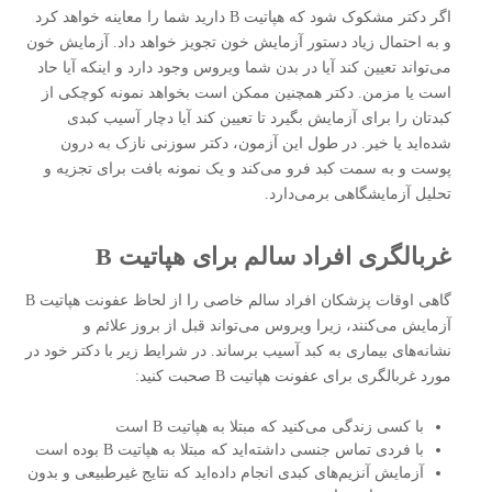
اگر دکتر مشکوک شود که هپاتیت B دارید شما را معاینه خواهد کرد
و به احتمال زیاد دستور آزمایش خون تجویز خواهد داد. آزمایش خون
می‌تواند تعیین کند آیا در بدن شما ویروس وجود دارد و اینکه آیا حاد
است یا مزمن. دکتر همچنین ممکن است بخواهد نمونه کوچکی از
کبدتان را برای آزمایش بگیرد تا تعیین کند آیا دچار آسیب کبدی
شده‌اید یا خیر. در طول این آزمون، دکتر سوزنی نازک به درون
پوست و به سمت کبد فرو می‌کند و یک نمونه بافت برای تجزیه و
تحلیل آزمایشگاهی برمی‌دارد.
غربالگری افراد سالم برای هپاتیت
B
گاهی اوقات پزشکان افراد سالم خاصی را از لحاظ عفونت هپاتیت B
آزمایش می‌کنند، زیرا ویروس می‌تواند قبل از بروز علائم و
نشانه‌های بیماری به کبد آسیب برساند. در شرایط زیر با دکتر خود در
مورد غربالگری برای عفونت هپاتیت B صحبت کنید:
با کسی زندگی می‌کنید که مبتلا به هپاتیت B است
با فردی تماس جنسی داشته‌اید که مبتلا به هپاتیت B بوده است
آزمایش آنزیم‌های کبدی انجام داده‌اید که نتایج غیرطبیعی و بدون