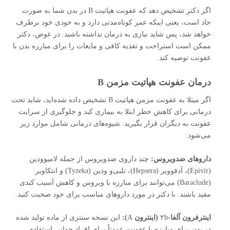
اگر دکتر تشخیص دهد که عفونت هپاتیت B در بدن شما به صورت
حاد است، یعنی اینکه عمر کوتاه‌مدتی دارد و به خودی خود برطرف
خواهد شد، پس شاید نیازی به درمان نداشته باشید. در عوض، دکتر
ممکن است استراحت و تغذیه کافی و مایعات را برای مبارزه بدن با
عفونت توصیه کند.
درمان عفونت هپاتیت مزمن B
اگر مبتلا به عفونت مزمن هپاتیت B تشخیص داده شده‌اید، شاید تحت
درمانی برای کاهش خطر ابتلا به بیماری کبد و جلوگیری از سرایت
عفونت به دیگران قرار بگیرید. شیوه‌های درمانی شامل موارد زیر
می‌شود:
داروهای ضدویروس:
چند داروی ضدویروس از جمله لامیوودین
(Epivir)، آدفوویر (Hepsera)، تلبی‌و ‌ودین (Tyzeka) و انتکاویر
(Baraclude) می‌توانند برای مبارزه با ویروس و کاهش آسیب کبدی
مفید باشند. با دکتر در مورد داروهای مناسب برای خود صحبت کنید.
اینترفرون آلفا-
۲b
(اینترون
A
):
این نسخه سنتزی از ماده تولید شده
در بدن برای مبارزه با عفونت عمدتاً برای افراد جوانی استفاده