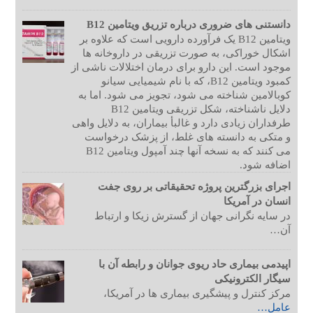
دانستنی های ضروری درباره تزریق ویتامین B12
ویتامین B12 یک فرآورده دارویی است که علاوه بر
اشکال خوراکی، به صورت تزریقی در داروخانه ها
موجود است. این دارو برای درمان اختلالات ناشی از
کمبود ویتامین B12، که با نام شیمیایی سیانو
کوبالامین شناخته می شود، تجویز می شود. اما به
دلایل ناشناخته، شکل تزریقی ویتامین B12
طرفداران زیادی دارد و غالبأ بیماران، به دلایل واهی
و متکی به دانسته های غلط، از پزشک درخواست
می کنند که به نسخه آنها چند آمپول ویتامین B12
اضافه شود.
اجرای بزرگترین پروژه تحقیقاتی بر روی جفت
انسان در آمریکا
در سایه نگرانی جهان از گسترش زیکا و ارتباط
آن…
اپیدمی بیماری حاد ریوی جوانان و رابطه آن با
سیگار الکترونیکی
مرکز کنترل و پیشگیری بیماری ها در آمریکا،
عامل…