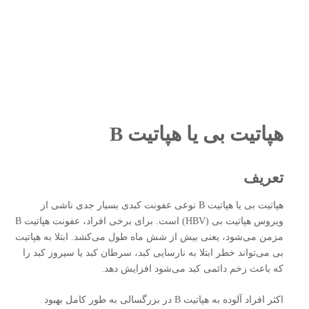
هپاتیت بی یا هپاتیت B
تعریف
هپاتیت بی یا هپاتیت B نوعی عفونت کبدی بسیار جدی ناشی از
ویروس هپاتیت بی (HBV) است. برای برخی افراد، عفونت هپاتیت B
مزمن می‌شود، یعنی بیش از شش ماه طول می‌کشد. ابتلا به هپاتیت
بی می‌تواند خطر ابتلا به نارسایی کبد، سرطان کبد یا سیروز کبد را
که باعث زخم دائمی کبد می‌شود افزایش دهد.
اکثر افراد آلوده به هپاتیت B در بزرگسالی به طور کامل بهبود