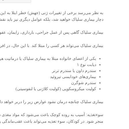
به نظر می‌رسد برخی از تغییرات ژنی (جهش) خطر ابتلا به این 
دچار بیماری سلیاک خواهید شد، بلکه عوامل دیگری نیز باید نقش
بیماری سلیاک گاهی پس از عمل جراحی، بارداری، زایمان، عفو
بیماری سلیاک می‌تواند هر کسی را مبتلا کند. با این حال، در افر
یکی از اعضای خانواده مبتلا به بیماری سلیاک یا درماتیت ه
دیابت نوع ۱
سندرم داون یا سندرم ترنر
بیماری‌های خودایمنی تیروئید
سندرم شوگرن
کولیت میکروسکوپی (کولیت کلاژنی یا لنفوسیتی)
بیماری سلیاک چنانچه درمان نشود عوارض زیر را دربر خواهد د
سوء‌تغذیه: آسیب به روده کوچک باعث می‌شود که مواد مغذی دی
منجر شود. در کودکان، سوء تغذیه می‌تواند باعث عقب‌ماندگی ر