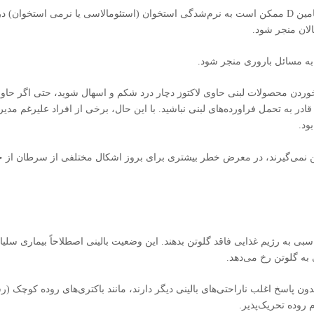
از دست دادن کلسیم و تراکم استخوان: سوء جذب کلسیم و ویتامین D ممکن است به نرم‌شدگی استخوان (استئومالاسی یا نرمی استخوان) د
لان منجر شود.
ردن محصولات لبنی حاوی لاکتوز دچار درد شکم و اسهال شوید، حتی اگر حاو
ادر به تحمل فراورده‌های لبنی نباشید. با این حال، برخی از افراد علیرغم مدی
ود.
وتن نمی‌گیرند، در معرض خطر بیشتری برای بروز اشکال مختلفی از سرطان از 
خ مناسبی به رژیم غذایی فاقد گلوتن بدهند. این وضعیت بالینی اصطلاحاً بیماری سلی
به گلوتن رخ می‌دهد.
بدون پاسخ اغلب ناراحتی‌های بالینی دیگر دارند، مانند باکتری‌های روده کوچک (ر
روده تحریک‌پذیر.