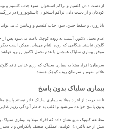
کودکان و از دست دادن تراکم استخوان (استئوپوروز) در بزرگسا
ناباروری و سقط جنین: سوء جذب کلسیم و ویتامین D می‌تواند به مسائل باروری منجر شود.
عدم تحمل لاکتوز: آسیب به روده کوچک باعث می‌شود پس از خو
گلوتن نباشند. هنگامی که روده التیام می‌یابد، ممکن است دیگر ق
موفق بیماری سلیاک همچنان با عدم تحمل لاکتوز روبرو خواهند ب
سرطان: افراد مبتلا به بیماری سلیاک که رژیم غذایی فاقد گل
علائم لنفوم و سرطان روده کوچک هستند.
بیماری سلیاک بدون پاسخ
تا ۱۵ درصد از افراد مبتلا به بیماری سلیاک قادر نیستند پاس
بدون پاسخ خوانده می‌شود و اغلب به خاطر آلودگی رژیم غذایی 
مطالعه کلینیک مایو نشان داده که افراد مبتلا به بیماری سلیاک 
بیش از حد باکتری)، کولیت، عملکرد ضعیف پانکراس و یا سندرم 