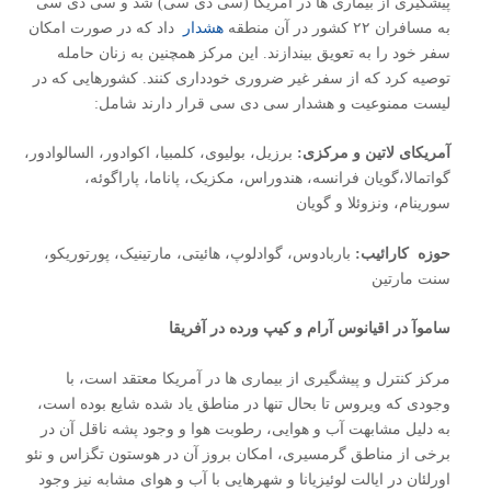
پیشگیری از بیماری ها در آمریکا (سی دی سی) شد و سی دی سی
به مسافران ۲۲ کشور در آن منطقه
هشدار
داد که در صورت امکان
سفر خود را به تعویق بیندازند. این مرکز همچنین به زنان حامله
توصیه کرد که از سفر غیر ضروری خودداری کنند. کشورهایی که در
لیست ممنوعیت و هشدار سی دی سی قرار دارند شامل:
آمریکای لاتین و مرکزی:
برزیل، بولیوی، کلمبیا، اکوادور، السالوادور،
گواتمالا،گویان فرانسه، هندوراس، مکزیک، پاناما، پاراگوئه،
سورینام، ونزوئلا و گویان
حوزه کارائیب:
باربادوس، گوادلوپ، هائیتی، مارتینیک، پورتوریکو،
سنت مارتین
ساموآ در اقیانوس آرام و کیپ ورده در آفریقا
مرکز کنترل و پیشگیری از بیماری ها در آمریکا معتقد است، با
وجودی که ویروس تا بحال تنها در مناطق یاد شده شایع بوده است،
به دلیل مشابهت آب و هوایی، رطوبت هوا و وجود پشه ناقل آن در
برخی از مناطق گرمسیری، امکان بروز آن در هوستون تگزاس و نئو
اورلئان در ایالت لوئیزیانا و شهرهایی با آب و هوای مشابه نیز وجود