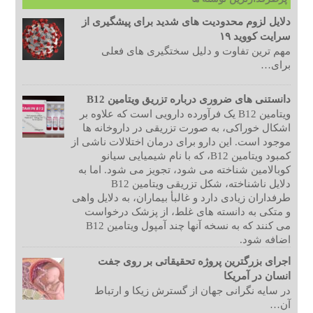
دلایل لزوم محدودیت های شدید برای پیشگیری از
سرایت کووید ۱۹
مهم ترین تفاوت و دلیل سختگیری های فعلی
برای…
دانستنی های ضروری درباره تزریق ویتامین B12
ویتامین B12 یک فرآورده دارویی است که علاوه بر
اشکال خوراکی، به صورت تزریقی در داروخانه ها
موجود است. این دارو برای درمان اختلالات ناشی از
کمبود ویتامین B12، که با نام شیمیایی سیانو
کوبالامین شناخته می شود، تجویز می شود. اما به
دلایل ناشناخته، شکل تزریقی ویتامین B12
طرفداران زیادی دارد و غالبأ بیماران، به دلایل واهی
و متکی به دانسته های غلط، از پزشک درخواست
می کنند که به نسخه آنها چند آمپول ویتامین B12
اضافه شود.
اجرای بزرگترین پروژه تحقیقاتی بر روی جفت
انسان در آمریکا
در سایه نگرانی جهان از گسترش زیکا و ارتباط
آن…