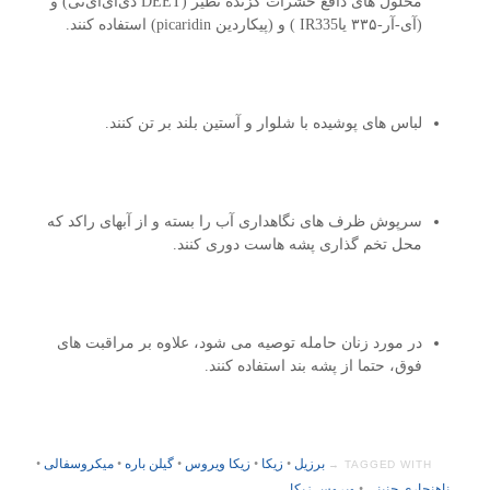
محلول های دافع حشرات گزنده نظیر (DEET دی‌ای‌ای‌تی) و
(آی-آر-۳۳۵ یاIR335 ) و (پیکاردین picaridin) استفاده کنند.
لباس های پوشیده با شلوار و آستین بلند بر تن کنند.
سرپوش ظرف های نگاهداری آب را بسته و از آبهای راکد که
محل تخم گذاری پشه هاست دوری کنند.
در مورد زنان حامله توصیه می شود، علاوه بر مراقبت های
فوق، حتما از پشه بند استفاده کنند.
برزیل
•
زیکا
•
زیکا ویروس
•
گیلن باره
•
میکروسفالی
•
TAGGED WITH →
ناهنجاری جنینی
•
ویروس زیکا