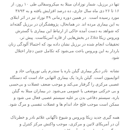
تنها در برزیل، شمار نوزادان مبتلا به میکروسفالی طی ۱۰ روز، از
۱۶ تا ۲۶ دی ماه سال جاری، ده درصد افزایش یافته و به ۳۸۹۳
مورد رسیده است. در همین دوره زمانی ۴۹ نوزاد نیز در اثر ابتلای
به این بیماری مرده اند. در همانحال، پژوهشگران در برزیل گفته‌اند
که شواهد به دست آمده حاکی از ارتباط این بیماری با گسترش
ویروس زیکا Zika در بخش‌هایی از قاره آمریکاست. پیش تر،
تحقیقات انجام شده در برزیل نشان داده بود که احتمالا آلودگی زنان
باردار به این ویروس باعث می‌شود که تکامل جنین دچار اختلال
شود.
نشانه نادر دیگر بیماری گیلن باره یا سندرم پلی نوروپاتی حاد و
اتوایمیون است. گیلن باره؛ یک‌ بیماری التهابی حاد است که‌ دستگاه‌
عصبی‌ مرکزی‌ را گرفتار می‌کند و موجب‌ ضعف‌ عضلات‌ و بی‌حسی
و بی حرکتی موضعی یا عمومی می‌شود. در بیماران مبتلا به گیلن
باره، سیستم دفاعی بدن بر علیه سیستم عصبی فعال می شود و
ممکن است موجب فلج حاد اندام ها و عضلات تنفسی و مرگ شود.
همه گیری جدید زیکا ویروس و شیوع ناگهانی علائم نادر و خطرناک
آن در آمریکای لاتین و مرکزی، موجب واکنش مرکز کنترل و