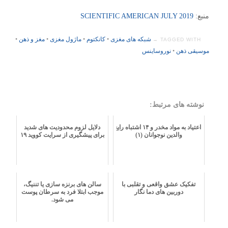
منبع:
SCIENTIFIC AMERICAN JULY 2019
شبکه های مغزی
•
کانکتوم
•
ماژول مغزی
•
مغز و ذهن
•
TAGGED WITH →
موسیقی ذهن
•
نوروساینس
نوشته های مرتبط:
اعتیاد به مواد مخدر و ١۴ اشتباه رایج
دلایل لزوم محدودیت های شدید
والدین نوجوانان (۱)
برای پیشگیری از سرایت کووید ۱۹
تفکیک عشق واقعی و تقلبی با
سالن های برنزه سازی یا تننیگ،
دوربین های دما نگار
موجب ابتلا فرد به سرطان پوست
می شود.