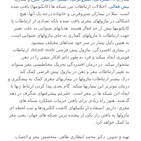
بیش فعالی
، اختلالات ارتباطات بین شبکه ها (کانکتومها) یافت شده
است. مثلا در بیماران شیزوفرنی و خانواده درجه یک آنها، هیچ
اشکالی در ماژولهای مغزی یافت نشده بلکه تعدادی از ارتباطات یا
کانکتومها بیش از حد فعال هستند. هذیانهای شنوایی به علت تغییر
جهت ارتباطات با ماژولهای گفتاری به جای ماژولهای شنوایی است.
به همین دلیل بیمار در سر خود صداهای مختلف میشنود.
در بیماری افسردگی، ماژول پیش فرضی default mode، ارتباطات
قویتری ایجاد میکند و فرد به طور دائم افکار منفی را در ذهن
نشخوار میکند. در درمان افسردگی تحریک مغناطیسی مغز میتواند
به تغییر ارتباطات مغز و ذهن در ماژول پیش فرضی کمک کند.
درک بیشتر ارتباطات ماژولها در بیماریهای مغزی کمک به پیشگیری و
درمان موثرتر این بیماریها میکند. گام بعدی پیدا کردن ارتباط ژنها با
ایجاد این شبکه ها در مغز است. علیرغم پیشرفتهای شگرف در دهه
گذشته، هنوز راه زیادی برای یافتن جزییات عملکرد شبکه های
مغزی، داریم. استفاده از تکنیکهای کاشت الکترودها و ثبت لحظه ای
ماژولها به یافتن راز یکی از پیچیده ترین شبکه های جهان، یعنی مغز
ما کمک خواهد کرد.
تهیه و تدوین: دکتر محمد انتظاری طاهر، متخصص مغز و اعصاب