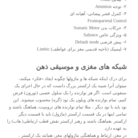
۲- توجه Attention
۳- کنترل قشر پیشانی- آهیانه ای
Frontoparietal Control
۴- حرکات بدن Somatic Motor
۵- ویژگی خاص Salience
۶- پیش فرضی Default mode
۷- لیمبیک (ناحیه قدیمی مغز برای عواطف) Limbic
شبکه های مغزی و موسیقی ذهن
برای درک اینکه شبکه ها و ماژولها چگونه ایجاد «فکر» میکنند،
میتوان آنرا شبیه یک ارکستر بزرگ دانست که در حال اجرای یک
سنفونی است. اگر هر نوازنده را یک سلول عصبی (نورون) فرض
کنیم، تمام نوازنده های ویلون یک نود (گره) محسوب میشوند. این
نود باید با نود دیگر ، مثلا تمام نوازنده های ترومپت، هماهنگ باشند و
تمامی اینها در یک قسمت ارکستر (ماژول) باید با قسمت دیگر
ارکستر ،هماهنگ باشند و رهبر ارکستر نقش قطب ارتباطی( هاب) را
به عهده دارد.
در مغز، ارتباط و هماهنگی ماژولهای مغز، همانند یک ارکستر ،