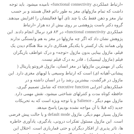
«ارتباط عملکردی functional connectivity» نامیده میشود. باید توجه
داشت که تمام ماژولهای مغز به طور دائم فعال هستند و بر حسب
نیاز مغز و ذهن فقط یک یا چند تای آنها فعالیتشان را افزایش میدهند.
گروه دکتر باست پژوهشی بر روی بیش از ده هزار «ارتباط
عملکردی functional connectivity» در ۸۳ فرد نرمال انجام دادند. این
پژوهش نشان داد که اگر چه ماژولها در مغز به هم وابستگی ندارند
ولی همانند یک ارکستر با یکدیگر همکاری دارند مثلا هنگام دیدن یک
فیلم، ماژول بینایی بدون ماژول «توجه» و درک عواطف بازیگران
فیلم (ماژول لیبمبیک) ، قادر به درک فیلم نیست.
یکی از مهمترین ماژولها در مغز انسان، ماژول فرونتو پاریتال (
پیشانی-آهیانه ای) است که ارتباط وسیعی با لوبهای مغزی دارد. این
ماژول در فرگشت، بیشترین رشد را در انسان داشته و در
عملکردهای اجرایی executive function که شامل تصمیم گیری،
حافظه کوتاه مدت و کنترلهای شناختی میشود، نقش مهمی دارد.
ماژول مهم دیگر ، Salience و یا توجه ویژه است که به تحریکات
جدید (که قبلا با آن مواجه نشده بودیم) پاسخ میدهد.
ماژول بسیار مهم دیگر، ماژول default mode و یا حالت پیش فرضی
است. این ماژول مسئول تفکرات درونی، یادگیری، یادآوری خاطره
ها، تاثر پذیری از افکار دیگران و حتی قماربازی است. اختلال این