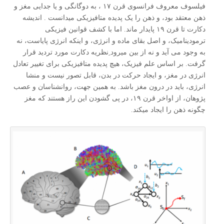
فیلسوف معروف فرانسوی قرن ۱۷ ، به دوگانگی و یا جدایی مغز و
ذهن معتقد بود، و ذهن را یک پدیده متافیزیکی میدانست . اندیشه
دکارت تا قرن ۱۹ پایدار ماند. اما با کشف قوانین فیزیکی
ترمودینامیک، و اصل بقای ماده و انرژی، و اینکه انرژی پایاست، نه
به وجود می آید و نه از بین میرود ِنظریه دکارت مورد تردید قرار
گرفت. بر اساس علم فیزیک، هیچ پدیده متافیزیکی برای تغییر تعادل
انرژی در مغز، و ایجاد حرکت در بدن، قابل تصور نیست و منشا
انرژی، باید در درون مغز باشد. به همین جهت، روانشناسان و عصب
پژوهان، از اواخر قرن ۱۹، در پی گشودن این راز هستند که مغز
چگونه ذهن را ایجاد میکند.