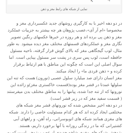
نمایی از شبکه های رابط مغز و ذهن
در دو دهه اخیر با به کارگیری روشهای جدید عکسبرداری مغز و
مخصوصا «ام آر آی»،عصب پژوهان هر چه بیشتر به جزییات عملکرد
مغز و ذهن پی برده اند و هر روزه در خبرها عکسهای رنگین تصویر
نگاری مغز و عملکردهای قسمتهای مختلف مغز دیده میشود. به طور
مثال، لوب گیجگاهی مغز که بالای گوش قرار گرفته، ناحیه مسئول
حافظه است، لوب پس سری در پشت سر مسئول بینایی است. اما
سوال اصلی این است که چگونه این مناطق با هم ارتباط برقرار
کرده و « ذهن فردی ما» را ایجاد میکنند.
مغز انسان دارای صد میلیارد سلول عصبی (نورون) هست که تنه این
سلولها عمدتا در قشر مغز بوده(قسمت خاکستری مغز)و زائده این
نورونها که از تنه جدا شده، پیامها را به مناطق مختلف بدن میفرستند
( قسمت سفید مغز که در زیر قشر است).
در دو دهه اخیر مشخص شده که نورونهای قشر مغز شبکه های
مختلفی ایجاد کرده اند که هر کدام مسئولیت خاصی را دارند. شبکه
های مغزی همانند شبکه های اتوبوسرانی، راه آهن، و راههای آبی
کشتیرانی که ما در زندگی روزانه با آنها برخورد داریم، هستند.
پژوهش شبکه های مغزی شاخه جدیدی از عصب پژوهی است که به