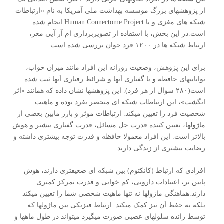
از پژوهشهای بزرگ موسسه بهداشت ملی آمریکا به نام «ارتباطات
شبکه های مغزی و یا Human Connectome Project انجام شده
است.در این بخش، با استفاده از تصویربرداری ام آر آیی مغز،
ارتباط شبکه ها در ۱۲۰۰ فرد جوان بررسی شده است.
برای این پژوهش، وضعیت روزانه این افراد مانند میزان خواب،
تواناییهای حافظه و یا گفتاری آنها و شرائط رفتاری آنها ثبت شده
است(۲۸۰ سوال از هر فرد). این پژوهشها نشان داده که همانند «اثر
انگشت»، این ارتباطات شبکه ای منحصر بفرد بوده و ماهیت
شخصیت فرد را تعیین میکند. ارتباطات موثر و بارز مابین بعضی از
ماژولها، تعیین کننده قدرت حل مسائل، قدرت گفتاری بیشتر و هوش
بالاتر است. این افراد معمولا حافظه و قدرت توجه بیشتری داشته و
رضایت بیشتری از زندگی دارند.
افرادی که ارتباط (کانکتوم) بین شبکه ای ضعیفتری دارند، هوش
پایین تر، اعتیادات دارویی، کم خوابی و قدرت تمرکز کمتری
دارند.هماهنگی ماژولها نه تنها ماهیت شخصی شما را تعیین میکند
بلکه به حفظ آن نیز کمک میکند. ارتباط فیزیکی بین ماژولها که
توسط زائده سلولهای عصبی صورت میگیرد میتواند در طول ماهها و