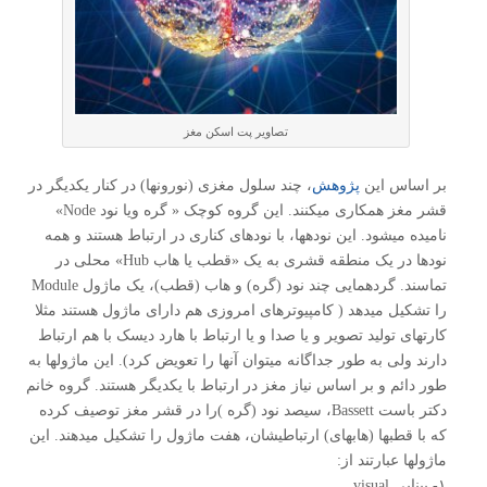
تصاویر پت اسکن مغز
بر اساس این
پژوهش
، چند سلول مغزی (نورونها) در کنار یکدیگر در
قشر مغز همکاری میکنند. این گروه کوچک « گره ویا نود Node»
نامیده میشود. این نودهها، با نودهای کناری در ارتباط هستند و همه
نودها در یک منطقه قشری به یک «قطب یا هاب Hub» محلی در
تماسند. گردهمایی چند نود (گره) و هاب (قطب)، یک ماژول Module
را تشکیل میدهد ( کامپیوترهای امروزی هم دارای ماژول هستند مثلا
کارتهای تولید تصویر و یا صدا و یا ارتباط با هارد دیسک با هم ارتباط
دارند ولی به طور جداگانه میتوان آنها را تعویض کرد). این ماژولها به
طور دائم و بر اساس نیاز مغز در ارتباط با یکدیگر هستند. گروه خانم
دکتر باست Bassett، سیصد نود (گره )را در قشر مغز توصیف کرده
که با قطبها (هابهای) ارتباطیشان، هفت ماژول را تشکیل میدهند. این
ماژولها عبارتند از:
۱- بینایی visual