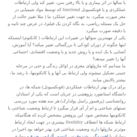
یا سالها در اثر بیماری و یا بالا رفتن سن، تغییر کند ولی ارتباطات
عملکردی و یا فونکسیونل functional که توسط مواد شیمیایی در
مغز صورت میگیرد، به جهت تغییر عملکرد ما ( مثلا تغییر حالت از
حل یک مسئله ریاضی، به نگاه کردن یک فیلم)، در عرض چند ثانیه و
یا دقیقه صورت میگیرد.
یکی از مهمترین سوالها در تغییرات این ارتباطات ( کانکتوم) اینستکه
اینها چگونه از دوران کودکی تا بزرگسالی تغییر میکند؟ آیا آموزش،
آشنایی با یک ایده و یا روش جدید و یا وضعیت اقتصادی- اجتماعی
آنها را تغییر میدهد؟
ما میدانیم که ماژولهای مغزی در اوائل زندگی و حتی در مرحله
جنینی تشکیل میشوند ولی ارتباط بی آنها و یا کانکتومها، با رشد ما،
بیشتر پالایش میابند.
برای درک بهتر ارتباطات عملکردی (فونکسیونل) شبکه ها، در
دانشگاه استانفورد پژوهشی در جریان است که یکی از استادان
روانشناسی (پرفسور راسل پولدارک) هر سه هفته مورد بررسی
تستهای شناختی و ام آر آی قرار میگیرد تا ارتباط وضعیت شناختی با
کانکتومها مشخص شود. این پژوهش مشخص کرده که هنگامیکه
ارتباط شبکه ها انعطاف flexibility بیشتری در جهت ایجاد ارتباط
موثرتر ماژولها دارند وضعیت شناختی فرد بهتر خواهد بود.اخیرا در
بیماران با
افسردگی
،
شیزوفرنی
،
اتیسم
،
آلزایمر
،
صرع
و بیماری