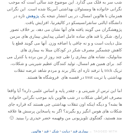
شب سر به فلک می گذارد. این موضوع چند سالی است که موجب
نگرانی خانواده ها ومسئولان بهداشتی آمریکا شده است. این نگرانی
همزمان با هالوین امسال، در پی انتشار نتیجه یک
پژوهش
تازه در
دانشگاه ایالتی سانفرانسیسکو در کالیفرنیا، افزایش یافت.
پژوهشگران می گویند یافته های آنها نشان می دهد، بر خلاف تصور
رایج، شکر یا قند های ساده عامل اصلی پیدایش بیماری های مزمن
مثل دیابت است و و نه چاقی یا اضافه وزن. آنها می گویند قطع یا
کاهش چشمگیر مصرف شکر در کودکان مبتلا به بیماری های
متابولیک، نشانه های بیماری را طی چند روز از بین برده یا کنترل می
کند. برای همین هم امسال، تولید کنندگان عظیم شیرینی و شکلات،
تریک trick یا ترفند تازه ای بکار برند و مردم شاهد عرضه تنقلات
بهداشتی یا تریت treat در قفسه های فروشگاه ها هستند.
اما این ترس از شیرینی و ، چقدر پایه و اساس علمی داره؟ آیا واقعا
مصرف افراطی شکلات در شب هالوین باید موجب نگرانی خانواده
ها بشه؟ و دیگه اینکه اون تنقلات بهداشتی چی هستند که قراره جای
شکلات های هوس انگیز رو بگیرند؟ اگر به پاسخاین پرسش ها علاقه
مند هستید، گفتگوی تلویزیونی من وفهیمه خضر حیدری را ببینید. 🙂
بیماری قند
•
دیابت
•
شکر
•
قند
•
هالوین
TAGGED WITH →