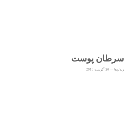
سرطان پوست
ویدئوها
—
20 آگوست 2015