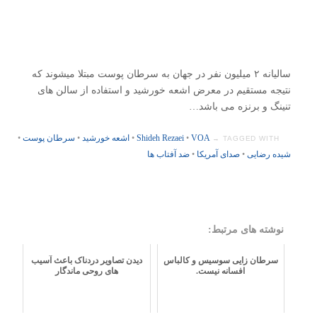
سالیانه ۲ میلیون نفر در جهان به سرطان پوست مبتلا میشوند که
نتیجه مستقیم در معرض اشعه خورشید و استفاده از سالن های
تنینگ و برنزه می باشد…
VOA
•
Shideh Rezaei
•
اشعه خورشید
•
سرطان پوست
•
TAGGED WITH →
شیده رضایی
•
صدای آمریکا
•
ضد آفتاب ها
نوشته های مرتبط:
سرطان زایی سوسیس و کالباس
دیدن تصاویر دردناک باعث آسیب
افسانه نیست.
های روحی ماندگار