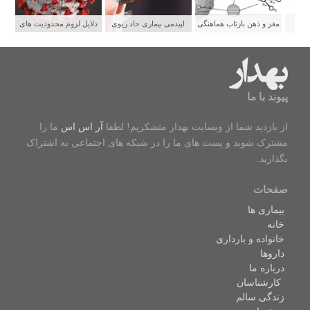
ستی
مغز و ذهن بازتاب هماهنگی
اپیدمی بیماری حاد ریوی
دلایل لزوم محدودیت های
شبکه های عصبی
جوانان و رابطه آن با سیگار
شدید برای پیشگیری از
الکترونیکی
سرایت کووید ۱۹
پیوند با ما
از بازدید شما از وبسایت بهدار متشکریم! لطفا
آر اس اس
ما را
مشترک شوید و پست های ما را در شبکه های اجتماعی به اشتراک
بگذارید.
صفحات
بیماری ها
خانه
خانواده و بارداری
داروها
درباره ما
کارشناسان
زندگی سالم