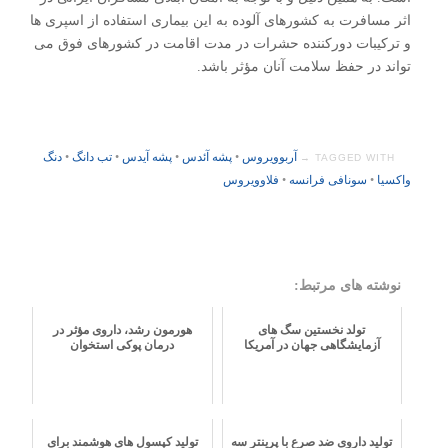
اثر مسافرت به کشورهای آلوده به این بیماری استفاده از اسپری ها
و ترکیبات دورکننده حشرات در مدت اقامت در کشورهای فوق می
تواند در حفظ سلامت آنان مؤثر باشد.
آربوویروس
•
پشه آئدس
•
پشه آیدس
•
تب دانگ
•
دنگ
TAGGED WITH →
واکسیا
•
سونافی فرانسه
•
فلاوویروس
نوشته های مرتبط:
تولد نخستین سگ های
هورمون رشد، داروی مؤثر در
آزمایشگاهی جهان در آمریکا
درمان پوکی استخوان
تولید داروی ضد صرع با پرینتر سه
تولید کپسول های هوشمند برای