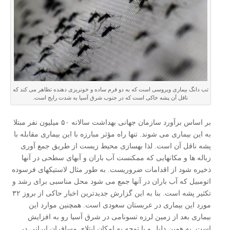
تب دانگ بیماری ویروسی است که به دو فرم ساده و خونریزی دهنده تظاهر می کند که
ناقل آن پشه خاکی است که در جنوب شرق آسیا به شدت رایج است.
بر اساس برآورد سازمان جهانی بهداشت سالانه ۵۰ میلیون نفر مبتلا
به این بیماری می شوند. تنها راه مؤثر مبارزه با این بیماری مقابله با
پشه ناقل آن است. لذا بهسازی محیط زیست از طریق جمع آوری
زباله ها و مکانهایی که ممکنست آب باران و آبهای سطحی در آنها
ذخیره شود از اقدامات ضروریست. به طور مثال لاستیکهای فرسوده
اتومبیل که آب باران در آنها جمع می شود محل مناسبی برای رشد و
تکثیر پشه است. بنا به این گزارش جدیدترین اخبار حاکی از بروز ۳۲
مورد این بیماری در عربستان سعودی است. همچنین موارد این
بیماری بعد از زمین لرزه تسونامی در شرق آسیا رو به افزایش
است. به همین دلیل و با توجه به امکان ابتلای مسافران ایرانی در