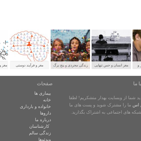
 و
مغز انسان و حس تنهایی
زندگی مجردی و پنج برگ
مغز و فرآیند دوستی
مغز و
لدین
برنده برای سلامتی
ش
ا ما
صفحات
بیماری ها
دید شما از وبسایت بهدار متشکریم! لطفا
خانه
 اس
ما را مشترک شوید و پست های ما
خانواده و بارداری
شبکه های اجتماعی به اشتراک بگذارید.
داروها
درباره ما
کارشناسان
زندگی سالم
ویدئوها