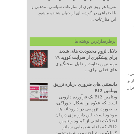
تقریبا هر روز خبری از منازعات سیاسی، مذهبی و
یا اجتماعی در گوشه ای از جهان شنیده میشود.
این منازعات ...
پرطرفدارترین نوشته ها
دلایل لزوم محدودیت های شدید
برای پیشگیری از سرایت کووید ۱۹
مهم ترین تفاوت و دلیل سختگیری
های فعلی برای…
بودجه تحقیقاتی،
ز و
دانستنی های ضروری درباره تزریق
رار
ویتامین B12
ویتامین B12 یک فرآورده دارویی
است که علاوه بر اشکال خوراکی،
به صورت تزریقی در داروخانه ها
موجود است. این دارو برای درمان
اختلالات ناشی از کمبود ویتامین
B12، که با نام شیمیایی سیانو
کوبالامین شناخته می شود، تجویز