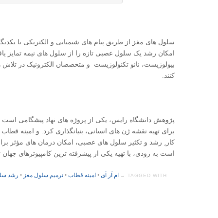
سلول های مغز از طریق پیام های شیمیایی و الکتریکی با یکدیگ
امکان رشد یک سلول عصبی تازه را از سلول های نیمه تمایز یا
بیولوژیست، نانو تکنولوژیست و متخصصان الکترونیک در تلاش ه
کنند.
برای تهیه نقشه ژن های انسانی، بنیانگذاری کرد. و امینه قطا
کار ِ رشد و تکثیر سلول های عصبی، امکان درمان های مؤثر برا
است به زودی، با تهیه یکی از پیشرفته ترین کامپیوترهای جهان ت
ام آر آی
•
امینه قطاب
•
ترمیم سلول مغز
•
رشد سلو
TAGGED WITH →