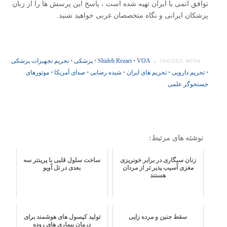
توافق اتمی با ایران تهیه شده است ، پاسخ این پرسش ها را از زبان
پزشکان ایرانی و نگاه متخصصان غربی خواهید شنید.
VOA
•
Shideh Rezaei
•
پزشکی
•
تحریم تجهیزات پزشکی
TAGGED WITH →
•
تحریم دارویی
•
تحریم های ایران
•
شیده رضایی
•
صدای آمریکا
•
موتورهای
جستجوگر علمی
نوشته های مرتبط:
زنان سیگاری در برابر خونریزی
ساخت سلول قلبی با پرینتر سه
مغزی آسیب پذیر تر از مردان
بعدی در تل آویو
هستند
سقط جنین و مرده زایی
تولید کپسول های هوشمند برای
درمان بیماری های روده