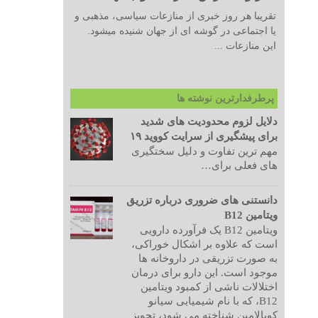
تقریبا هر روز خبری از منازعات سیاسی، مذهبی و
یا اجتماعی در گوشه ای از جهان شنیده میشود.
این منازعات ...
پرطرفدارترین نوشته ها
دلایل لزوم محدودیت های شدید
برای پیشگیری از سرایت کووید ۱۹
مهم ترین تفاوت و دلیل سختگیری
های فعلی برای…
دانستنی های ضروری درباره تزریق
ویتامین B12
ویتامین B12 یک فرآورده دارویی
است که علاوه بر اشکال خوراکی،
به صورت تزریقی در داروخانه ها
موجود است. این دارو برای درمان
اختلالات ناشی از کمبود ویتامین
B12، که با نام شیمیایی سیانو
کوبالامین شناخته می شود، تجویز