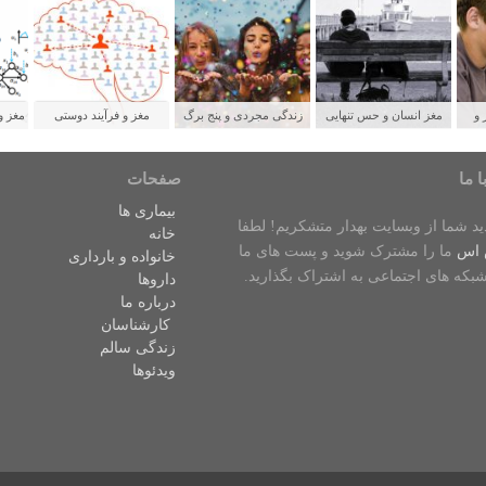
 و
مغز انسان و حس تنهایی
زندگی مجردی و پنج برگ
مغز و فرآیند دوستی
مغز و
لدین
برنده برای سلامتی
ش
ا ما
صفحات
بیماری ها
دید شما از وبسایت بهدار متشکریم! لطفا
خانه
 اس
ما را مشترک شوید و پست های ما
خانواده و بارداری
شبکه های اجتماعی به اشتراک بگذارید.
داروها
درباره ما
کارشناسان
زندگی سالم
ویدئوها