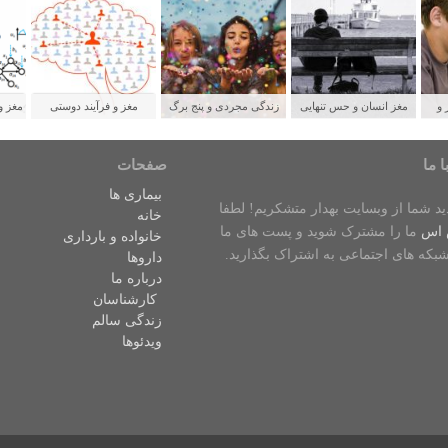
 و
مغز انسان و حس تنهایی
زندگی مجردی و پنج برگ
مغز و فرآیند دوستی
مغز و
لدین
برنده برای سلامتی
ش
ا ما
صفحات
بیماری ها
دید شما از وبسایت بهدار متشکریم! لطفا
خانه
 اس
ما را مشترک شوید و پست های ما
خانواده و بارداری
شبکه های اجتماعی به اشتراک بگذارید.
داروها
درباره ما
کارشناسان
زندگی سالم
ویدئوها