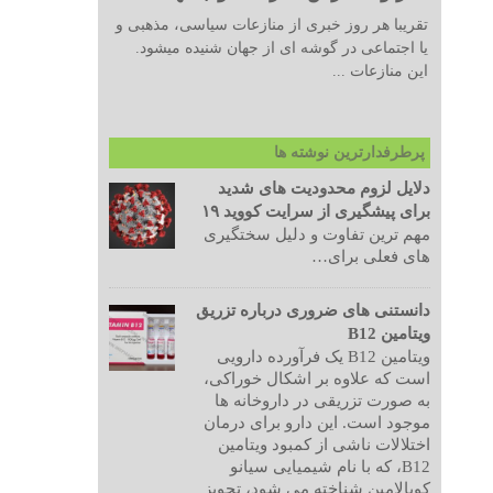
تقریبا هر روز خبری از منازعات سیاسی، مذهبی و
یا اجتماعی در گوشه ای از جهان شنیده میشود.
این منازعات ...
پرطرفدارترین نوشته ها
دلایل لزوم محدودیت های شدید
برای پیشگیری از سرایت کووید ۱۹
مهم ترین تفاوت و دلیل سختگیری
های فعلی برای…
دانستنی های ضروری درباره تزریق
ویتامین B12
ویتامین B12 یک فرآورده دارویی
است که علاوه بر اشکال خوراکی،
به صورت تزریقی در داروخانه ها
موجود است. این دارو برای درمان
اختلالات ناشی از کمبود ویتامین
B12، که با نام شیمیایی سیانو
کوبالامین شناخته می شود، تجویز