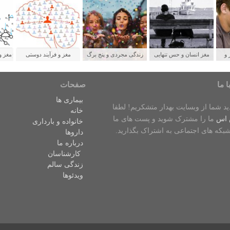
 و
مغز انسان و حس تنهایی
زندگی مجردی و پنج برگ
مغز و فرآیند دوستی
مغز و
لدین
برنده برای سلامتی
ش
ا ما
صفحات
بیماری ها
دید شما از وبسایت بهدار متشکریم! لطفا
خانه
 اس
ما را مشترک شوید و پست های ما
خانواده و بارداری
شبکه های اجتماعی به اشتراک بگذارید.
داروها
درباره ما
کارشناسان
زندگی سالم
ویدئوها