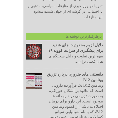
تقریبا هر روز خبری از منازعات سیاسی، مذهبی و
یا اجتماعی در گوشه ای از جهان شنیده میشود.
این منازعات ...
پرطرفدارترین نوشته ها
دلایل لزوم محدودیت های شدید
برای پیشگیری از سرایت کووید ۱۹
مهم ترین تفاوت و دلیل سختگیری
های فعلی برای…
دانستنی های ضروری درباره تزریق
ویتامین B12
ویتامین B12 یک فرآورده دارویی
است که علاوه بر اشکال خوراکی،
به صورت تزریقی در داروخانه ها
موجود است. این دارو برای درمان
اختلالات ناشی از کمبود ویتامین
B12، که با نام شیمیایی سیانو
کوبالامین شناخته می شود، تجویز