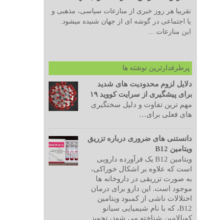
تقریبا هر روز خبری از منازعات سیاسی، مذهبی و
یا اجتماعی در گوشه ای از جهان شنیده میشود.
این منازعات ...
پرطرفدارترین نوشته ها
دلایل لزوم محدودیت های شدید
برای پیشگیری از سرایت کووید ۱۹
مهم ترین تفاوت و دلیل سختگیری
های فعلی برای…
دانستنی های ضروری درباره تزریق
ویتامین B12
ویتامین B12 یک فرآورده دارویی
است که علاوه بر اشکال خوراکی،
به صورت تزریقی در داروخانه ها
موجود است. این دارو برای درمان
اختلالات ناشی از کمبود ویتامین
B12، که با نام شیمیایی سیانو
کوبالامین شناخته می شود، تجویز