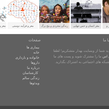
 و
مغز انسان و حس تنهایی
زندگی مجردی و پنج برگ
مغز و فرآیند دوستی
مغز و
لدین
برنده برای سلامتی
ش
ا ما
صفحات
بیماری ها
دید شما از وبسایت بهدار متشکریم! لطفا
خانه
 اس
ما را مشترک شوید و پست های ما
خانواده و بارداری
شبکه های اجتماعی به اشتراک بگذارید.
داروها
درباره ما
کارشناسان
زندگی سالم
ویدئوها