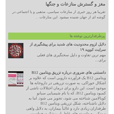
مغز و گسترش منازعات و جنگها
تقریبا هر روز خبری از منازعات سیاسی، مذهبی و یا اجتماعی در
گوشه ای از جهان شنیده میشود. این منازعات ...
پرطرفدارترین نوشته ها
دلایل لزوم محدودیت های شدید برای پیشگیری از
سرایت کووید ۱۹
مهم ترین تفاوت و دلیل سختگیری های فعلی
برای…
دانستنی های ضروری درباره تزریق ویتامین B12
ویتامین B12 یک فرآورده دارویی است که علاوه بر
اشکال خوراکی، به صورت تزریقی در داروخانه ها
موجود است. این دارو برای درمان اختلالات ناشی از
کمبود ویتامین B12، که با نام شیمیایی سیانو
کوبالامین شناخته می شود، تجویز می شود. اما به
دلایل ناشناخته، شکل تزریقی ویتامین B12
طرفداران زیادی دارد و غالبأ بیماران، به دلایل واهی
و متکی به دانسته های غلط، از پزشک درخواست