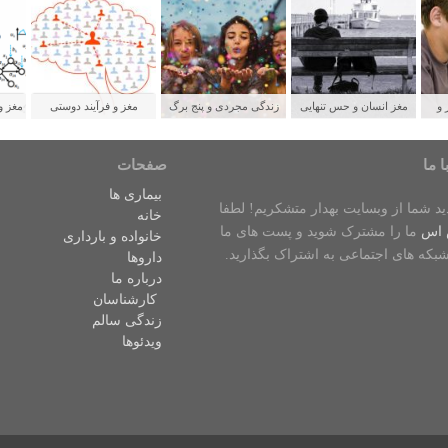
 و
مغز انسان و حس تنهایی
زندگی مجردی و پنج برگ
مغز و فرآیند دوستی
مغز و
لدین
برنده برای سلامتی
ش
ا ما
صفحات
بیماری ها
دید شما از وبسایت بهدار متشکریم! لطفا
خانه
 اس
ما را مشترک شوید و پست های ما
خانواده و بارداری
شبکه های اجتماعی به اشتراک بگذارید.
داروها
درباره ما
کارشناسان
زندگی سالم
ویدئوها