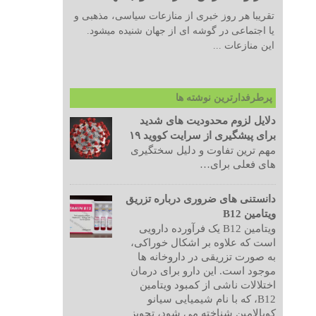
تقریبا هر روز خبری از منازعات سیاسی، مذهبی و
یا اجتماعی در گوشه ای از جهان شنیده میشود.
این منازعات ...
پرطرفدارترین نوشته ها
دلایل لزوم محدودیت های شدید
برای پیشگیری از سرایت کووید ۱۹
مهم ترین تفاوت و دلیل سختگیری
های فعلی برای…
دانستنی های ضروری درباره تزریق
ویتامین B12
ویتامین B12 یک فرآورده دارویی
است که علاوه بر اشکال خوراکی،
به صورت تزریقی در داروخانه ها
موجود است. این دارو برای درمان
اختلالات ناشی از کمبود ویتامین
B12، که با نام شیمیایی سیانو
کوبالامین شناخته می شود، تجویز