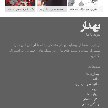
ستی
مغز و ذهن بازتاب هماهنگی
اپیدمی بیماری حاد ریوی
دلایل لزوم محدودیت های
شبکه های عصبی
جوانان و رابطه آن با سیگار
شدید برای پیشگیری از
الکترونیکی
سرایت کووید ۱۹
پیوند با ما
از بازدید شما از وبسایت بهدار متشکریم! لطفا
آر اس اس
ما را
مشترک شوید و پست های ما را در شبکه های اجتماعی به اشتراک
بگذارید.
صفحات
بیماری ها
خانه
خانواده و بارداری
داروها
درباره ما
کارشناسان
زندگی سالم