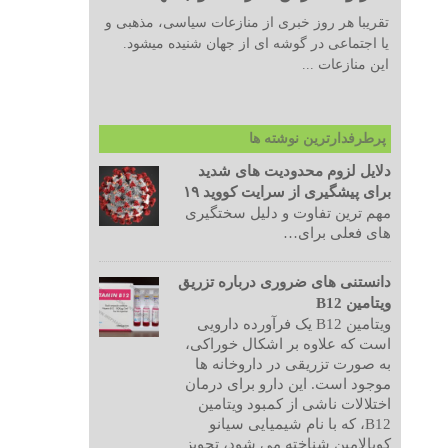
تقریبا هر روز خبری از منازعات سیاسی، مذهبی و
یا اجتماعی در گوشه ای از جهان شنیده میشود.
این منازعات ...
پرطرفدارترین نوشته ها
دلایل لزوم محدودیت های شدید
برای پیشگیری از سرایت کووید ۱۹
مهم ترین تفاوت و دلیل سختگیری
های فعلی برای…
دانستنی های ضروری درباره تزریق
ویتامین B12
ویتامین B12 یک فرآورده دارویی
است که علاوه بر اشکال خوراکی،
به صورت تزریقی در داروخانه ها
موجود است. این دارو برای درمان
اختلالات ناشی از کمبود ویتامین
B12، که با نام شیمیایی سیانو
کوبالامین شناخته می شود، تجویز