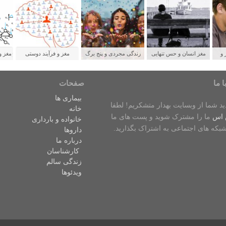
 و
مغز انسان و حس تنهایی
زندگی مجردی و پنج برگ
مغز و فرآیند دوستی
مغز و
لدین
برنده برای سلامتی
ش
ا ما
صفحات
بیماری ها
دید شما از وبسایت بهدار متشکریم! لطفا
خانه
 اس
ما را مشترک شوید و پست های ما
خانواده و بارداری
شبکه های اجتماعی به اشتراک بگذارید.
داروها
درباره ما
کارشناسان
زندگی سالم
ویدئوها