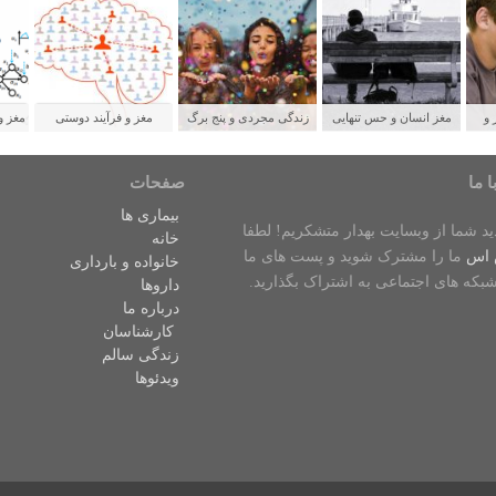
 و
مغز انسان و حس تنهایی
زندگی مجردی و پنج برگ
مغز و فرآیند دوستی
مغز و
لدین
برنده برای سلامتی
ش
ا ما
صفحات
بیماری ها
دید شما از وبسایت بهدار متشکریم! لطفا
خانه
 اس
ما را مشترک شوید و پست های ما
خانواده و بارداری
شبکه های اجتماعی به اشتراک بگذارید.
داروها
درباره ما
کارشناسان
زندگی سالم
ویدئوها