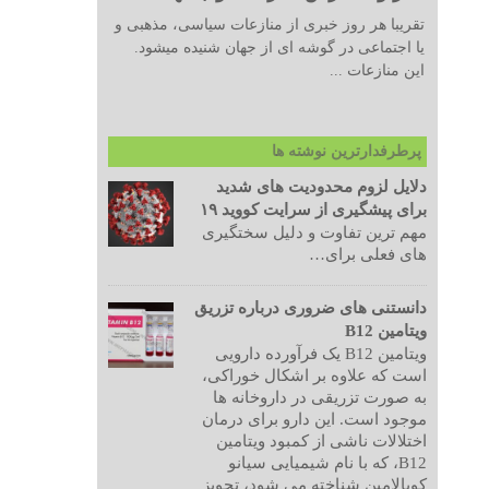
تقریبا هر روز خبری از منازعات سیاسی، مذهبی و
یا اجتماعی در گوشه ای از جهان شنیده میشود.
این منازعات ...
پرطرفدارترین نوشته ها
دلایل لزوم محدودیت های شدید
برای پیشگیری از سرایت کووید ۱۹
مهم ترین تفاوت و دلیل سختگیری
های فعلی برای…
دانستنی های ضروری درباره تزریق
ویتامین B12
ویتامین B12 یک فرآورده دارویی
است که علاوه بر اشکال خوراکی،
به صورت تزریقی در داروخانه ها
موجود است. این دارو برای درمان
اختلالات ناشی از کمبود ویتامین
B12، که با نام شیمیایی سیانو
کوبالامین شناخته می شود، تجویز