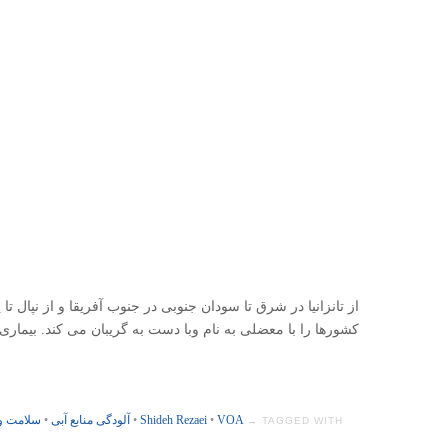
از تانزانیا در شرق تا سودان جنوبی در جنوب آفریقا و از نپال
کشورها را با معضلی به نام وبا دست به گریبان می کند. بیماری 
VOA
•
Shideh Rezaei
•
آلودگی منابع آبی
•
سلامت و
TAGGED WITH →