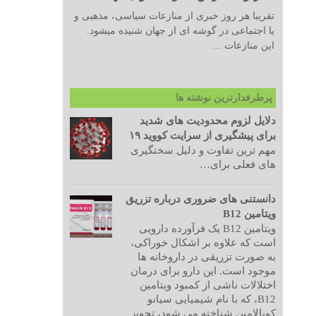
تقریبا هر روز خبری از منازعات سیاسی، مذهبی و
یا اجتماعی در گوشه ای از جهان شنیده میشود.
این منازعات ...
پرطرفدارترین نوشته ها
دلایل لزوم محدودیت های شدید
برای پیشگیری از سرایت کووید ۱۹
مهم ترین تفاوت و دلیل سختگیری
های فعلی برای…
دانستنی های ضروری درباره تزریق
ویتامین B12
ویتامین B12 یک فرآورده دارویی
است که علاوه بر اشکال خوراکی،
به صورت تزریقی در داروخانه ها
موجود است. این دارو برای درمان
اختلالات ناشی از کمبود ویتامین
B12، که با نام شیمیایی سیانو
کوبالامین شناخته می شود، تجویز