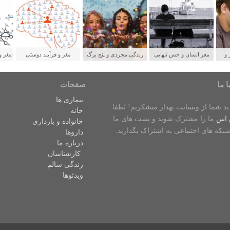
 و
مغز انسان و حس تنهایی
زندگی مجردی و پنج برگ
مغز و فرآیند دوستی
مغز و
لدین
برنده برای سلامتی
ش
ا ما
صفحات
بیماری ها
دید شما از وبسایت بهدار متشکریم! لطفا
خانه
 اس
ما را مشترک شوید و پست های ما
خانواده و بارداری
شبکه های اجتماعی به اشتراک بگذارید.
داروها
درباره ما
کارشناسان
زندگی سالم
ویدئوها