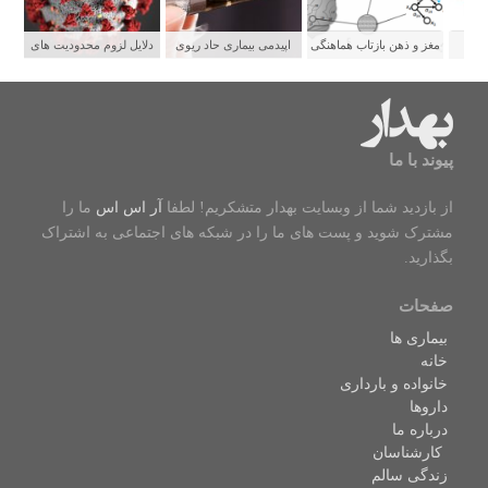
ستی
مغز و ذهن بازتاب هماهنگی
اپیدمی بیماری حاد ریوی
دلایل لزوم محدودیت های
شبکه های عصبی
جوانان و رابطه آن با سیگار
شدید برای پیشگیری از
الکترونیکی
سرایت کووید ۱۹
پیوند با ما
از بازدید شما از وبسایت بهدار متشکریم! لطفا
آر اس اس
ما را
مشترک شوید و پست های ما را در شبکه های اجتماعی به اشتراک
بگذارید.
صفحات
بیماری ها
خانه
خانواده و بارداری
داروها
درباره ما
کارشناسان
زندگی سالم