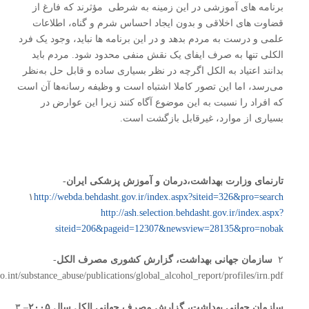
برنامه های آموزشی در این زمینه به شرطی مؤثرند که فارغ از
قضاوت های اخلاقی و بدون ایجاد احساس شرم و گناه، اطلاعات
علمی و درست به مردم بدهد و در این برنامه ها نباید، وجود یک فرد
الکلی تنها به صرف ایفای یک نقش منفی محدود شود. مردم باید
بدانند اعتیاد به الکل اگرچه در نظر بسیاری ساده و قابل حل به‌نظر
می‌رسد، اما این تصور کاملا اشتباه است و وظیفه رسانه‌ها آن است
که افراد را نسبت به این موضوع آگاه کنند زیرا این عوارض در
بسیاری از موارد، غیرقابل بازگشت است.
تارنمای وزارت بهداشت،درمان و آموزش پزشکی ایران-
۱
http://webda.behdasht.gov.ir/index.aspx?siteid=326&pro=search
http://ash.selection.behdasht.gov.ir/index.aspx?
siteid=206&pageid=12307&newsview=28135&pro=nobak
۲
سازمان جهانی بهداشت، گزارش کشوری مصرف الکل
-
.int/substance_abuse/publications/global_alcohol_report/profiles/irn.pdf
سازمان جهانی بهداشت، گزارش مصرف جهانی الکل سال ۲۰۰۵
– ۳