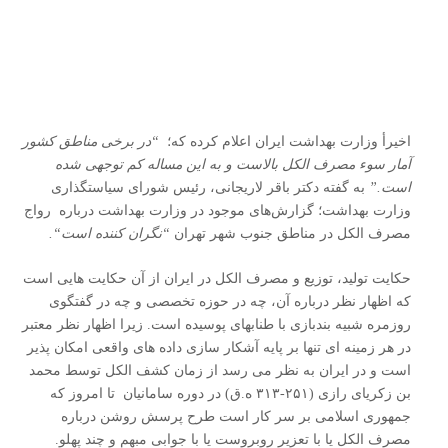
اخیرأ وزارت بهداشت ایران اعلام کرده که؛
“
در برخی مناطق کشور
آمار سوء‌ مصرف الکل بالاست و به این مساله کم توجهی شده
است
.”
به گفته دکتر باقر لاریجانی، رئیس شورای سیاستگذاری
وزارت بهداشت؛ گزارش‌های موجود در وزارت بهداشت درباره رواج
مصرف الکل در مناطق جنوب شهر تهران
“نگران کننده است
“.
حکایت تولید، توزیع و مصرف الکل در ایران از آن حکایت هایی است
که اظهار نظر درباره آن، چه در حوزه تخصصی و چه در گفتگوی
روزمره شبیه بندبازی با طنابهای پوسیده است. زیرا اظهار نظر معتبر
در هر زمینه ای تنها بر پایه آشکار سازی داده های واقعی امکان پذیر
است و در ایران به نظر می رسد از زمان کشف الکل توسط محمد
بن زکریای رازی (۲۵۱-۳۱۳ ه.ق) در دوره سامانیان تا امروز که
جمهوری اسلامی بر سر کار است طرح پرسش روشن درباره
مصرف الکل یا با تعزیر روبروست یا با جوابی مبهم و چند پهلو.