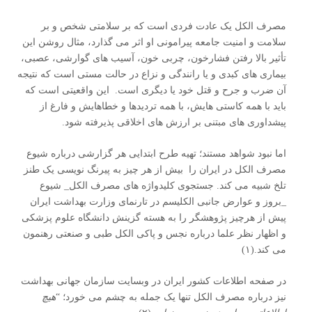
مصرف الکل یک عادت فردی است که بر سلامتی شخص و بر
سلامت و امنیت جامعه پیرامونی او اثر می گذارد، مثال روشن این
تأثیر بالا رفتن فشارخون، چربی خون، آسیب های گوارشی، عصبی،
بیماری های کبدی و یا رانندگی و نزاع در حالت مستی است که نتیجه
آن ضرب و جرح و قتل خود یا دیگری است. این واقعیتی است که
باید با همه کاستی هایش، با همه تردیدها و خطاهایش و فارغ از
پیشداوری های مبتنی بر ارزش های اخلاقی پذیرفته شود.
اما نبود شواهد مستند؛ تهیه طرح ابتدایی هر گزارشی درباره شیوع
مصرف الکل در ایران را بیش از هر چیز به پیرنگ نویسی یک طنز
تلخ شبیه می کند. جستجوی کلیدواژه های مصرف الکل_ شیوع
_بروز و عوارض جانبی الکلیسم در تارنمای وزارت بهداشت ایران
پیش از هرچیز پژوهشگر را به هسته گزینش دانشگاه علوم پزشکی
و اظهار نظر علما درباره نجس و پاکی الکل طبی و صنعتی رهنمون
می کند.(۱)
در صفحه اطلاعات کشور ایران در وبسایت سازمان جهانی بهداشت
نیز درباره مصرف الکل تنها یک جمله به چشم می خورد؛ “
هیچ