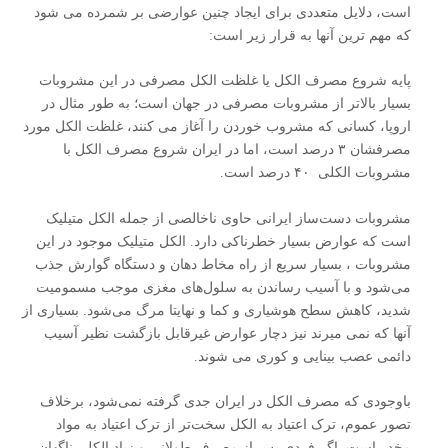
است، دلایل متعددی برای ایجاد چنین عوارضی بر شمرده می شود
که مهم ترین آنها به قرار زیر است:
پایه شروع مصرف الکل یا غلظت الکل مصرفی در این مشروبات
بسیار بالاتر از مشروبات مصرفی در جهان است؛ به طور مثال در
اروپا، کسانی که مشروب خوردن را آغاز می کنند، غلظت الکل مورد
مصرفشان ۳ درصد است، اما در ایران شروع مصرف الکل با
مشروبات الکلی ۴۰ درصد است.
مشروبات دست‌ساز ایرانی حاوی ناخالصی از جمله الکل متیلیک
است که عوارض بسیار خطرناکی دارد. الکل متیلیک موجود در این
مشروبات ، بسیار سریع از راه مخاط دهان و دستگاه گوارش جذب
می‌شود و با آسیب رساندن به سلول‌های مغزی موجب مسمومیت
شدید، کاهش سطح هوشیاری و کما و نهایتا مرگ می‌شود. بسیاری از
آنها که نمی میرند نیز دچار عوارض غیرقابل بازگشت نظیر آسیب
دائمی عصب بینایی و کوری می شوند.
باوجودی که مصرف الکل در ایران جدی گرفته نمی‌شود، برخلاف
تصور عموم، ترک اعتیاد به الکل سخت‌تر از ترک اعتیاد به مواد
مخدر است. اگر فردی پس از مصرف طولانی و زیاد الکل، ناگهان