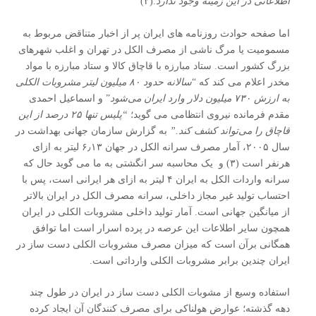
اطلاعاتی در این زمینه وجود ندارد
.(۲)
اما صفحه حوادث روزنامه های ایران پر از اخبار متناقض مربوط به
مسمومیت یا مرگ ناشی از مصرف الکل در تهران و اغلب شهرهای
بزرگ کشور است. ستاد مبارزه با قاچاق کالا و ستاد مبارزه با مواد
مخدر اعلام می کند که “
سالانه حدود ۸۰ میلیون لیتر مشروبات الکلی
به ارزش ۷۳۰ میلیون دلار وارد ایران می‌شود
” و اسماعیل احمدی
مقدم فرمانده نیروی انتظامی می گوید؛
“پلیس تنها ۲۵ درصد از این
قاچاق را می‌تواند کشف کند
.”
به گزارش سازمان جهانی بهداشت در
سال ۲۰۰۵، آمار مصرف سرانه الکل در جهان ۶٫۱۳ لیتر به ازای
هرنفر است (۳) و یک محاسبه سر انگشتی به ما می گوید حال که
سرانه واردات الکل به ایران ۴ لیتر به ازای هر ایرانی است، پس با
احتساب تولید غیر مجاز داخلی، سرانه مصرف الکل در ایران بالاتر
از میانگین جهانی است. آمار تولید داخلی مشروبات الکلی در ایران
همچون سایر اطلاعات این عرصه در پرده اسرار است اما توافق
همگانی برآن است که میزان مصرف مشروبات الکلی دست ساز در
ایران چندین برابر مشروبات الکلی وارداتی است.
استفاده وسیع از مشوبات الکلی دست ساز در ایران در طول چند
دهه گذشته؛ عوارض هولناکی برای مصرف کنندگان آن ایجاد کرده