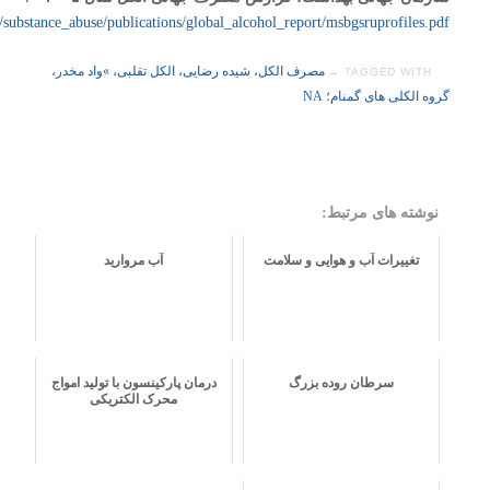
/substance_abuse/publications/global_alcohol_report/msbgsruprofiles.pdf
مصرف الکل، شیده رضایی، الکل تقلبی، »واد مخدر،
TAGGED WITH →
گروه الکلی های گمنام؛ NA
نوشته های مرتبط:
تغییرات آب و هوایی و سلامت
آب مروارید
سرطان روده بزرگ
درمان پارکینسون با تولید امواج
محرک الکتریکی