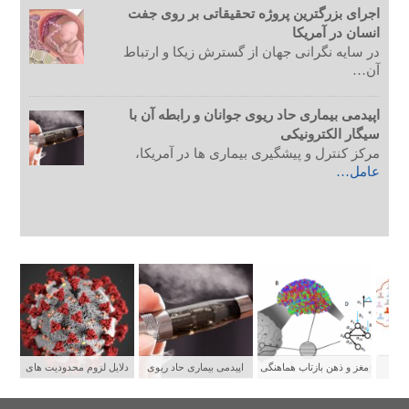
اجرای بزرگترین پروژه تحقیقاتی بر روی جفت
انسان در آمریکا
در سایه نگرانی جهان از گسترش زیکا و ارتباط
آن…
اپیدمی بیماری حاد ریوی جوانان و رابطه آن با
سیگار الکترونیکی
مرکز کنترل و پیشگیری بیماری ها در آمریکا،
عامل…
ستی
مغز و ذهن بازتاب هماهنگی
اپیدمی بیماری حاد ریوی
دلایل لزوم محدودیت های
شبکه های عصبی
جوانان و رابطه آن با سیگار
شدید برای پیشگیری از
الکترونیکی
سرایت کووید ۱۹