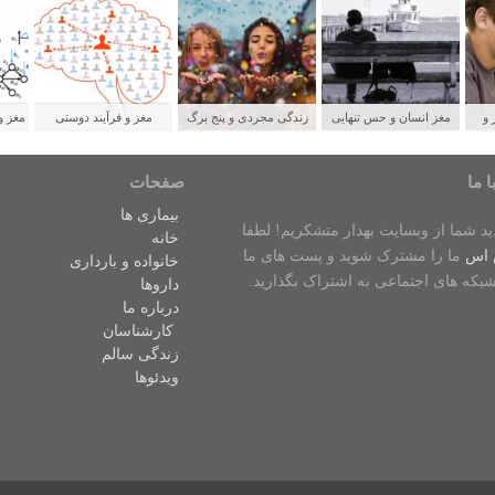
 و
مغز انسان و حس تنهایی
زندگی مجردی و پنج برگ
مغز و فرآیند دوستی
مغز و
لدین
برنده برای سلامتی
ش
ا ما
صفحات
بیماری ها
دید شما از وبسایت بهدار متشکریم! لطفا
خانه
 اس
ما را مشترک شوید و پست های ما
خانواده و بارداری
شبکه های اجتماعی به اشتراک بگذارید.
داروها
درباره ما
کارشناسان
زندگی سالم
ویدئوها