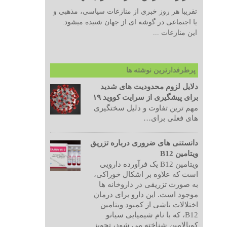
تقریبا هر روز خبری از منازعات سیاسی، مذهبی و
یا اجتماعی در گوشه ای از جهان شنیده میشود.
این منازعات ...
پرطرفدارترین نوشته ها
دلایل لزوم محدودیت های شدید
برای پیشگیری از سرایت کووید ۱۹
مهم ترین تفاوت و دلیل سختگیری
های فعلی برای…
دانستنی های ضروری درباره تزریق
ویتامین B12
ویتامین B12 یک فرآورده دارویی
است که علاوه بر اشکال خوراکی،
به صورت تزریقی در داروخانه ها
موجود است. این دارو برای درمان
اختلالات ناشی از کمبود ویتامین
B12، که با نام شیمیایی سیانو
کوبالامین شناخته می شود، تجویز