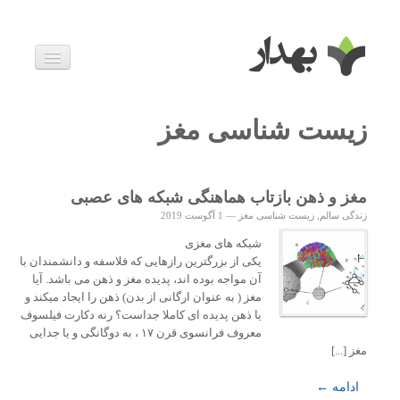
بیماری ها
داروها
زیست شناسی مغز
اخبار
زندگی سالم
خانواده و بارداری
ویدئوها
مغز و ذهن بازتاب هماهنگی شبکه های عصبی
درباره ما
زندگی سالم
,
زیست شناسی مغز
—
1 آگوست 2019
شبکه های مغزی
یکی از بزرگترین رازهایی که فلاسفه و دانشمندان با
آن مواجه بوده اند، پدیده مغز و ذهن می باشد. آیا
مغز ( به عنوان ارگانی از بدن) ذهن را ایجاد میکند و
یا ذهن پدیده ای کاملا جداست؟ رنه دکارت فیلسوف
معروف فرانسوی قرن ۱۷ ، به دوگانگی و یا جدایی
مغز [...]
ادامه ←