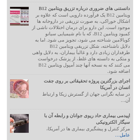
دانستنی های ضروری درباره تزریق ویتامین B12
ویتامین B12 یک فرآورده دارویی است که علاوه بر
اشکال خوراکی، به صورت تزریقی در داروخانه ها
موجود است. این دارو برای درمان اختلالات ناشی از
کمبود ویتامین B12، که با نام شیمیایی سیانو
کوبالامین شناخته می شود، تجویز می شود. اما به
دلایل ناشناخته، شکل تزریقی ویتامین B12
طرفداران زیادی دارد و غالبأ بیماران، به دلایل واهی
و متکی به دانسته های غلط، از پزشک درخواست
می کنند که به نسخه آنها چند آمپول ویتامین B12
اضافه شود.
اجرای بزرگترین پروژه تحقیقاتی بر روی جفت
انسان در آمریکا
در سایه نگرانی جهان از گسترش زیکا و ارتباط
آن…
اپیدمی بیماری حاد ریوی جوانان و رابطه آن با
سیگار الکترونیکی
مرکز کنترل و پیشگیری بیماری ها در آمریکا،
عامل…