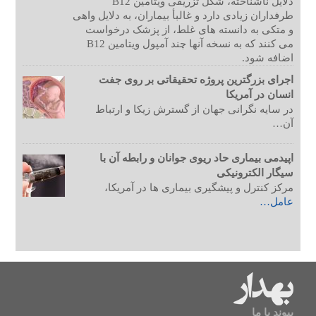
دلایل ناشناخته، شکل تزریقی ویتامین B12
طرفداران زیادی دارد و غالبأ بیماران، به دلایل واهی
و متکی به دانسته های غلط، از پزشک درخواست
می کنند که به نسخه آنها چند آمپول ویتامین B12
اضافه شود.
اجرای بزرگترین پروژه تحقیقاتی بر روی جفت
انسان در آمریکا
در سایه نگرانی جهان از گسترش زیکا و ارتباط
آن…
اپیدمی بیماری حاد ریوی جوانان و رابطه آن با
سیگار الکترونیکی
مرکز کنترل و پیشگیری بیماری ها در آمریکا،
عامل…
پیوند با ما