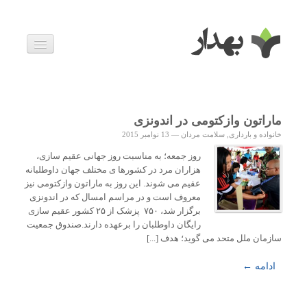
بیماری ها
داروها
اخبار
زندگی سالم
ماراتون وازکتومی در اندونزی
خانواده و بارداری
خانواده و بارداری
,
سلامت مردان
—
13 نوامبر 2015
ویدئوها
درباره ما
روز جمعه؛ به مناسبت روز جهانی عقیم سازی،
هزاران مرد در کشورها ی مختلف جهان داوطلبانه
عقیم می شوند. این روز به ماراتون وازکتومی نیز
معروف است و در مراسم امسال که در اندونزی
برگزار شد، ۷۵۰ پزشک از ۲۵ کشور عقیم سازی
رایگان داوطلبان را برعهده دارند.صندوق جمعیت
سازمان ملل متحد می گوید؛ هدف [...]
ادامه ←