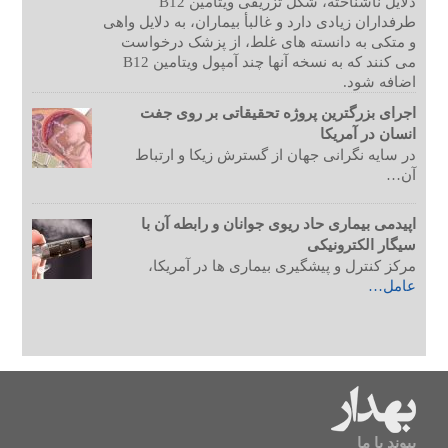
دلایل ناشناخته، شکل تزریقی ویتامین B12
طرفداران زیادی دارد و غالبأ بیماران، به دلایل واهی
و متکی به دانسته های غلط، از پزشک درخواست
می کنند که به نسخه آنها چند آمپول ویتامین B12
اضافه شود.
اجرای بزرگترین پروژه تحقیقاتی بر روی جفت
انسان در آمریکا
در سایه نگرانی جهان از گسترش زیکا و ارتباط
آن…
اپیدمی بیماری حاد ریوی جوانان و رابطه آن با
سیگار الکترونیکی
مرکز کنترل و پیشگیری بیماری ها در آمریکا،
عامل…
پیوند با ما