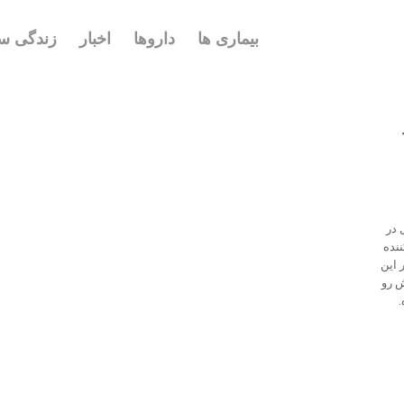
بیماری ها
داروها
اخبار
زندگی سا
در
ازدید کننده
 این
ربه اش رو
.