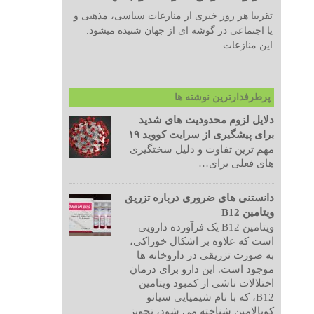
تقریبا هر روز خبری از منازعات سیاسی، مذهبی و
یا اجتماعی در گوشه ای از جهان شنیده میشود.
این منازعات ...
پرطرفدارترین نوشته ها
دلایل لزوم محدودیت های شدید
برای پیشگیری از سرایت کووید ۱۹
مهم ترین تفاوت و دلیل سختگیری
های فعلی برای…
دانستنی های ضروری درباره تزریق
ویتامین B12
ویتامین B12 یک فرآورده دارویی
است که علاوه بر اشکال خوراکی،
به صورت تزریقی در داروخانه ها
موجود است. این دارو برای درمان
اختلالات ناشی از کمبود ویتامین
B12، که با نام شیمیایی سیانو
کوبالامین شناخته می شود، تجویز