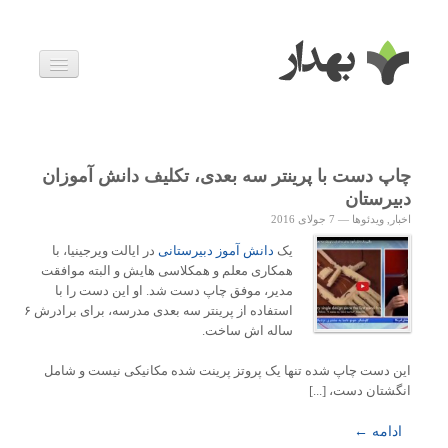
بیماری ها
داروها
اخبار
زندگی سالم
چاپ دست با پرینتر سه بعدی، تکلیف دانش آموزان
خانواده و بارداری
دبیرستان
ویدئوها
اخبار
,
ویدئوها
—
7 جولای 2016
درباره ما
یک
دانش آموز دبیرستانی
در ایالت ویرجینیا، با
همکاری معلم و همکلاسی هایش و البته موافقت
مدیر، موفق چاپ دست شد. او این دست را با
استفاده از پرینتر سه بعدی مدرسه، برای برادرش ۶
ساله اش ساخت.
این دست چاپ شده تنها یک پروتز پرینت شده مکانیکی نیست و شامل
انگشتان دست، [...]
ادامه ←