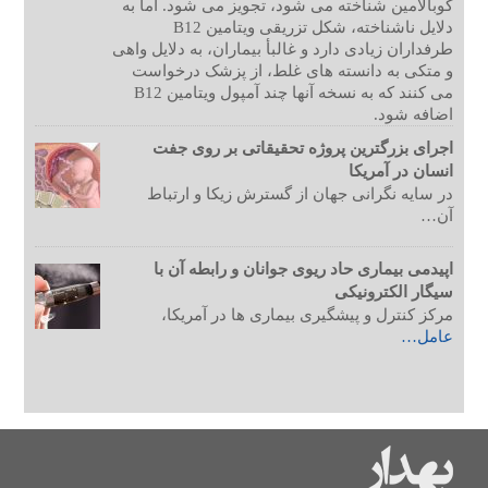
کوبالامین شناخته می شود، تجویز می شود. اما به
دلایل ناشناخته، شکل تزریقی ویتامین B12
طرفداران زیادی دارد و غالبأ بیماران، به دلایل واهی
و متکی به دانسته های غلط، از پزشک درخواست
می کنند که به نسخه آنها چند آمپول ویتامین B12
اضافه شود.
اجرای بزرگترین پروژه تحقیقاتی بر روی جفت
انسان در آمریکا
در سایه نگرانی جهان از گسترش زیکا و ارتباط
آن…
اپیدمی بیماری حاد ریوی جوانان و رابطه آن با
سیگار الکترونیکی
مرکز کنترل و پیشگیری بیماری ها در آمریکا،
عامل…