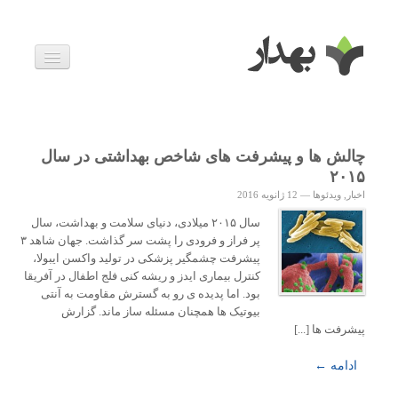
بیماری ها
داروها
اخبار
زندگی سالم
چالش ها و پیشرفت های شاخص بهداشتی در سال
خانواده و بارداری
۲۰۱۵
ویدئوها
اخبار
,
ویدئوها
—
12 ژانویه 2016
درباره ما
سال ۲۰۱۵ میلادی، دنیای سلامت و بهداشت، سال
پر فراز و فرودی را پشت سر گذاشت. جهان شاهد ۳
پیشرفت چشمگیر پزشکی در تولید واکسن ایبولا،
کنترل بیماری ایدز و ریشه کنی فلج اطفال در آفریقا
بود. اما پدیده ی رو به گسترش مقاومت به آنتی
بیوتیک ها همچنان مسئله ساز ماند. گزارش
پیشرفت ها [...]
ادامه ←