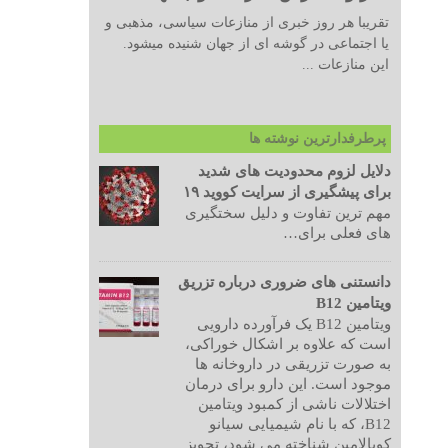
تقریبا هر روز خبری از منازعات سیاسی، مذهبی و
یا اجتماعی در گوشه ای از جهان شنیده میشود.
این منازعات ...
پرطرفدارترین نوشته ها
دلایل لزوم محدودیت های شدید
برای پیشگیری از سرایت کووید ۱۹
مهم ترین تفاوت و دلیل سختگیری
های فعلی برای…
دانستنی های ضروری درباره تزریق
ویتامین B12
ویتامین B12 یک فرآورده دارویی
است که علاوه بر اشکال خوراکی،
به صورت تزریقی در داروخانه ها
موجود است. این دارو برای درمان
اختلالات ناشی از کمبود ویتامین
B12، که با نام شیمیایی سیانو
کوبالامین شناخته می شود، تجویز