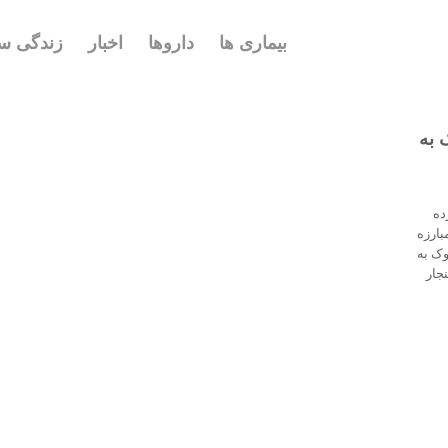
بیماری ها
داروها
اخبار
زندگی سا
 به
ده
بارزه
وک به
جار