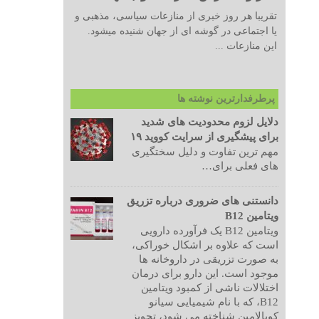
تقریبا هر روز خبری از منازعات سیاسی، مذهبی و
یا اجتماعی در گوشه ای از جهان شنیده میشود.
این منازعات ...
پرطرفدارترین نوشته ها
دلایل لزوم محدودیت های شدید
برای پیشگیری از سرایت کووید ۱۹
مهم ترین تفاوت و دلیل سختگیری
های فعلی برای…
دانستنی های ضروری درباره تزریق
ویتامین B12
ویتامین B12 یک فرآورده دارویی
است که علاوه بر اشکال خوراکی،
به صورت تزریقی در داروخانه ها
موجود است. این دارو برای درمان
اختلالات ناشی از کمبود ویتامین
B12، که با نام شیمیایی سیانو
کوبالامین شناخته می شود، تجویز