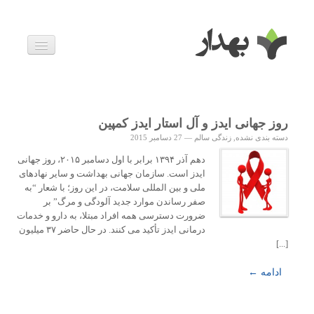
بیماری ها
داروها
اخبار
زندگی سالم
روز جهانی ایدز و آل استار ایدز کمپین
خانواده و بارداری
دسته بندی نشده
,
زندگی سالم
—
27 دسامبر 2015
ویدئوها
درباره ما
دهم آذر ۱۳۹۴ برابر با اول دسامبر ۲۰۱۵، روز جهانی
ایدز است. سازمان جهانی بهداشت و سایر نهادهای
ملی و بین المللی سلامت، در این روز؛ با شعار “به
صفر رساندن موارد جدید آلودگی و مرگ” بر
ضرورت دسترسی همه افراد مبتلا، به دارو و خدمات
درمانی ایدز تأکید می کنند. در حال حاضر ۳۷ میلیون
[...]
ادامه ←