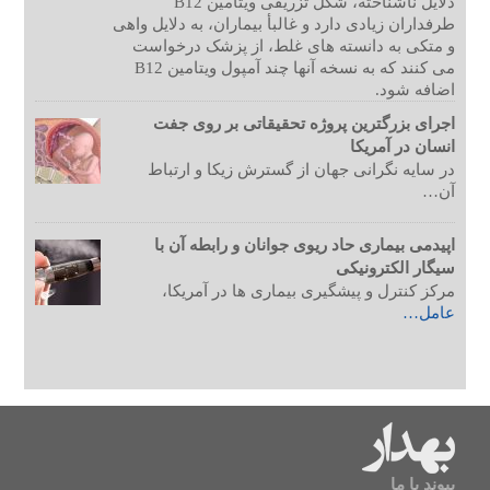
دلایل ناشناخته، شکل تزریقی ویتامین B12
طرفداران زیادی دارد و غالبأ بیماران، به دلایل واهی
و متکی به دانسته های غلط، از پزشک درخواست
می کنند که به نسخه آنها چند آمپول ویتامین B12
اضافه شود.
اجرای بزرگترین پروژه تحقیقاتی بر روی جفت
انسان در آمریکا
در سایه نگرانی جهان از گسترش زیکا و ارتباط
آن…
اپیدمی بیماری حاد ریوی جوانان و رابطه آن با
سیگار الکترونیکی
مرکز کنترل و پیشگیری بیماری ها در آمریکا،
عامل…
پیوند با ما