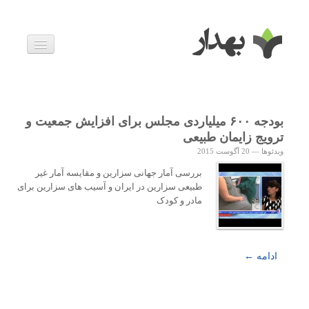
بیماری ها
داروها
اخبار
زندگی سالم
بودجه ۶۰۰ میلیاردی مجلس برای افزایش جمعیت و
خانواده و بارداری
ترویج زایمان طبیعی
ویدئوها
ویدئوها
—
20 آگوست 2015
درباره ما
بررسی آمار جهانی سزارین و مقایسه آمار غیر
طبیعی سزارین در ایران و آسیب های سزارین برای
مادر و کودک
ادامه ←