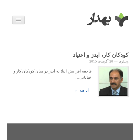
بیماری ها
داروها
اخبار
زندگی سالم
کودکان کار، ایدز و اعتیاد
خانواده و بارداری
ویدئوها
—
20 آگوست 2015
ویدئوها
درباره ما
فاجعه افزایش ابتلا به ایدز در میان کودکان کار و
خیابانی…
ادامه ←