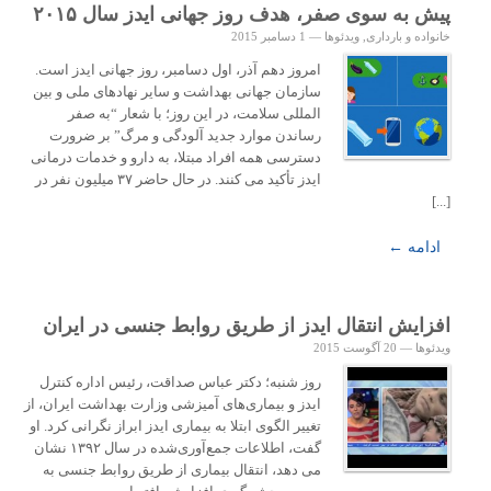
پیش به سوی صفر، هدف روز جهانی ایدز سال ۲۰۱۵
خانواده و بارداری
,
ویدئوها
—
1 دسامبر 2015
امروز دهم آذر، اول دسامبر، روز جهانی ایدز است.
سازمان جهانی بهداشت و سایر نهادهای ملی و بین
المللی سلامت، در این روز؛ با شعار “به صفر
رساندن موارد جدید آلودگی و مرگ” بر ضرورت
دسترسی همه افراد مبتلا، به دارو و خدمات درمانی
ایدز تأکید می کنند. در حال حاضر ۳۷ میلیون نفر در
[...]
ادامه ←
افزایش انتقال ایدز از طریق روابط جنسی در ایران
ویدئوها
—
20 آگوست 2015
روز شنبه؛ دکتر عباس صداقت، رئیس اداره کنترل
ایدز و بیماری‌های آمیزشی وزارت بهداشت ایران، از
تغییر الگوی ابتلا به بیماری ایدز ابراز نگرانی کرد. او
گفت، اطلاعات جمع‌آوری‌شده در سال ۱۳۹۲ نشان
می دهد، انتقال بیماری از طریق روابط جنسی به