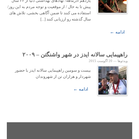
یازدهم آذرماهه/ نهادهای بهداشتی دنیا از ۲۴ سال
پیش تا به حال / از موقعیت و توجه مردم به این روز/
استفاده می کنند تا ضمن آگاهی بخشی، تلاش های
سال گذشته رو ارزیابی کنند [...]
ادامه ←
راهپیمایی سالانه ایدز در شهر واشنگتن – ۲۰۰۹
ویدئوها
—
20 آگوست 2015
بیست و سومین راهپیمایی سالانه ایدز با حضور
شهردار و هزاران تن از شهروندان
ادامه ←