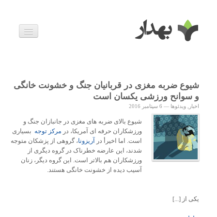
بیماری ها
داروها
اخبار
زندگی سالم
شیوع ضربه مغزی در قربانیان جنگ و خشونت خانگی
خانواده و بارداری
و سوانح ورزشی یکسان است
ویدئوها
اخبار
,
ویدئوها
—
6 سپتامبر 2016
درباره ما
شیوع بالای ضربه های مغزی در جانبازان جنگ و
ورزشکاران حرفه ای آمریکا، در
مرکز توجه
بسیاری
است. اما اخیرأ در
آریزونا
، گروهی از پزشکان متوجه
شدند، این عارضه خطرناک در گروه دیگری از
ورزشکاران هم بالاتر است. این گروه دیگر، زنان
آسیب دیده از خشونت خانگی هستند.
یکی از [...]