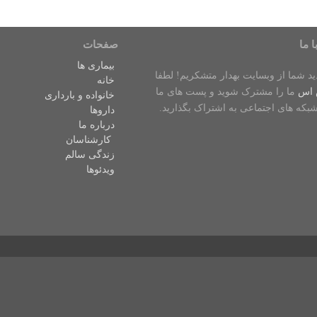
ا ما
صفحات
بیماری ها
دید شما از وبسایت بهدار متشکریم! لطفا
خانه
 اس
ما را مشترک شوید و پست های ما
خانواده و بارداری
شبکه های اجتماعی به اشتراک بگذارید.
داروها
درباره ما
کارشناسان
زندگی سالم
ویدئوها