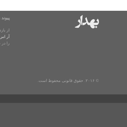
پیوند ب
از باز
آر اس
را در 
© ۲۰۱۶. حقوق قانونی محفوظ است.