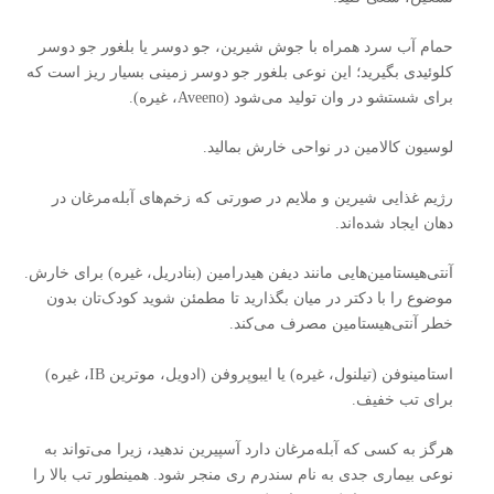
حمام آب سرد همراه با جوش شیرین، جو دوسر یا بلغور جو دوسر
کلوئیدی بگیرید؛ این نوعی بلغور جو دوسر زمینی بسیار ریز است که
برای شستشو در وان تولید می‌شود (Aveeno، غیره).
لوسیون کالامین در نواحی خارش بمالید.
رژیم غذایی شیرین و ملایم در صورتی که زخم‌های آبله‌مرغان در
دهان ایجاد شده‌اند.
آنتی‌هیستامین‌هایی مانند دیفن هیدرامین (بنادریل، غیره) برای خارش.
موضوع را با دکتر در میان بگذارید تا مطمئن شوید کودک‌تان بدون
خطر آنتی‌هیستامین مصرف می‌کند.
استامینوفن (تیلنول، غیره) یا ایبوپروفن (ادویل، موترین IB، غیره)
برای تب خفیف.
هرگز به کسی که آبله‌مرغان دارد آسپیرین ندهید، زیرا می‌تواند به
نوعی بیماری جدی به نام سندرم ری منجر شود. همینطور تب بالا را