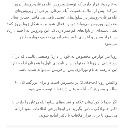
به نام زونا قرار دارید که توسط ویروس آبله‌مرغان-زوستر بروز
می‌کند. پس از ابتلا به عفونت آبله‌ مرغان، برخی از ویروس‌های
آبله‌مرغان-زوستر در سلول‌های عصبی باقی می‌مانند. چندین سال
بعد، این ویروس می‌تواند دوباره فعال شود و به شکل زونا بروز کند؛
یعنی دسته‌ای از تاول‌های کم‌عمر دردناک. این ویروس به احتمال زیاد
در افراد مسن و افرادی با سیستم ایمنی ضعیف دوباره ظاهر
می‌شود.
زونا نیز عوارض مخصوص به خود را دارد؛ وضعیتی بالینی که در آن
درد ناشی از زونا تا مدتها پس از ناپدیدی تاول‌ها همچنان ادامه دارد.
این عارضه به نام نورالژیِ پس از هرپس می‌تواند شدید باشد.
واکسن زونا (Zostavax) در دسترس است و برای بزرگسالان ۶۰
ساله و مسن‌تر که آبله‌ مرغان داشته‌اند توصیه می‌شود.
اگر شما یا کودک‌تان علائم و نشانه‌های شایع آبله‌مرغان را دارید با
دکتر خانوادگی تماس بگیرید. در اینجا برخی اطلاعات مفید ارائه
می‌شود تا برای قرار ملاقات با دکتر آماده شوید.