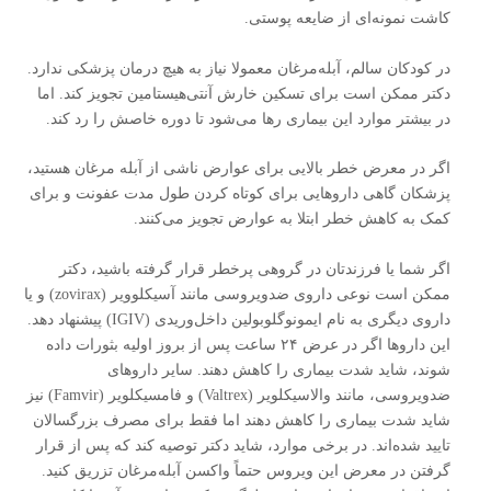
کاشت نمونه‌ای از ضایعه پوستی.
در کودکان سالم، آبله‌مرغان معمولا نیاز به هیچ درمان پزشکی ندارد.
دکتر ممکن است برای تسکین خارش آنتی‌هیستامین تجویز کند. اما
در بیشتر موارد این بیماری رها می‌شود تا دوره خاصش را رد کند.
اگر در معرض خطر بالایی برای عوارض ناشی از آبله مرغان هستید،
پزشکان گاهی داروهایی برای کوتاه کردن طول مدت عفونت و برای
کمک به کاهش خطر ابتلا به عوارض تجویز می‌کنند.
اگر شما یا فرزندتان در گروهی پرخطر قرار گرفته باشید، دکتر
ممکن است نوعی داروی ضدویروسی مانند آسیکلوویر (zovirax) و یا
داروی دیگری به نام ایمونوگلوبولین داخل‌وریدی (IGIV) پیشنهاد دهد.
این داروها اگر در عرض ۲۴ ساعت پس از بروز اولیه بثورات داده
شوند، شاید شدت بیماری را کاهش دهند. سایر داروهای
ضدویروسی، مانند والاسیکلویر (Valtrex) و فامسیکلویر (Famvir) نیز
شاید شدت بیماری را کاهش دهند اما فقط برای مصرف بزرگسالان
تایید شده‌اند. در برخی موارد، شاید دکتر توصیه کند که پس از قرار
گرفتن در معرض این ویروس حتماً واکسن آبله‌مرغان تزریق کنید.