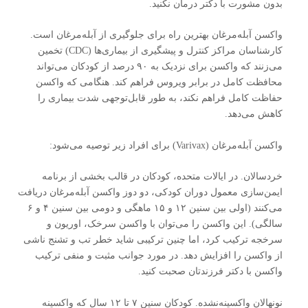
بدون مشورت با دکتر درمان نکنید.
واکسن آبله‌مرغان بهترین راه برای جلوگیری از آبله‌مرغان است.
کارشناسان مراکز کنترل و پیشگیری از بیماری‌ها (CDC) تخمین
می‌زنند که واکسن برای نزدیک به ۹۰ درصد از کودکان می‌تواند
محافظت کامل در برابر ویروس فراهم کند. هنگامی که واکسن
حفاظت کامل فراهم نکند، به طور قابل‌توجهی شدت بیماری را
کاهش می‌دهد.
واکسن آبله‌مرغان (Varivax) برای افراد زیر توصیه می‌شود:
خردسالان. در ایالات متحده، کودکان در قالب بخشی از برنامه
ایمن‌سازی معمول دوران کودکی، دو دوز واکسن آبله‌مرغان دریافت
می‌کنند (اولی بین سنین ۱۲ و ۱۵ ماهگی و دومی بین سنین ۴ و ۶
سالگی). این واکسن را می‌توان با واکسن سرخک، اوریون و
سرخجه ترکیب کرد، اما چنین ترکیبی شاید خطر تب و تشنج ناشی
از واکسن را افزایش دهد. در مورد جوانب مثبت و منفی ترکیب
واکسن با دکتر فرزندتان صحبت کنید.
نونهالان واکسینه‌نشده. کودکان سنین ۷ تا ۱۲ سال که واکسینه