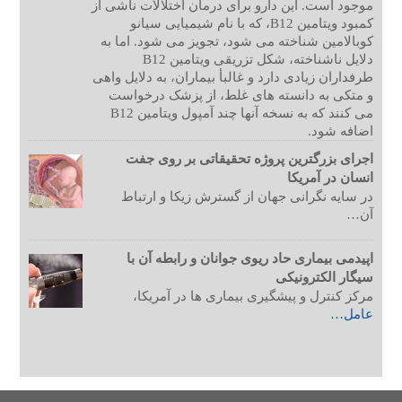
موجود است. این دارو برای درمان اختلالات ناشی از
کمبود ویتامین B12، که با نام شیمیایی سیانو
کوبالامین شناخته می شود، تجویز می شود. اما به
دلایل ناشناخته، شکل تزریقی ویتامین B12
طرفداران زیادی دارد و غالبأ بیماران، به دلایل واهی
و متکی به دانسته های غلط، از پزشک درخواست
می کنند که به نسخه آنها چند آمپول ویتامین B12
اضافه شود.
اجرای بزرگترین پروژه تحقیقاتی بر روی جفت
انسان در آمریکا
در سایه نگرانی جهان از گسترش زیکا و ارتباط
آن…
اپیدمی بیماری حاد ریوی جوانان و رابطه آن با
سیگار الکترونیکی
مرکز کنترل و پیشگیری بیماری ها در آمریکا،
عامل…