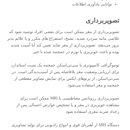
توانایی یادآوری اطلاعات
تصویربرداری
تصویربرداری از مغز ممکن است برای بعضی افراد توصیه شود که
علائمی مانند سردرد شدید، تشنج، استفراغ های مکرر و یا علائم بدتر
بروز می‌دهند. تصویربرداری از مغز شاید تعیین کند آیا آسیب شدید
بوده و باعث خونریزی یا تورم در جمجمه شده یا خیر.
توموگرافی کامپیوتری یا سی‌تی‌اسکن جمجمه یک تست استاندارد
برای ارزیابی وضعیت مغز بلافاصله پس از آسیب‌دیدگی است. در
سی‌تی‌اسکن، از پرتوهای ایکس برای نمایش تصاویر مقطعی از
جمجمه و مغز استفاده می‌شود.
تصویربرداری رزونانس مغناطیسی یا MRI ممکن است برای
مشاهده خونریزی در مغز و یا تشخیص عوارض احتمالی پس از
رخداد ضربه مغزی استفاده شود.
دستگاه MRI از آهنربای قوی و امواج رادیویی برای تولید تصاویری