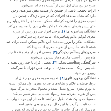
صرع.
در مورد افرادی که ضربه مغزی داشته‌اند، خطر ابتلا به
صرع در پنج سال اول پس از آسیب دو برابر می‌شود.
اثرات تجمعی ناشی از چندین بار صدمه مغز.
شواهدی وجود
دارد که نشان می‌دهد افرادی که در طول زندگی چندین بار
آسیب‌ مغزی را تجربه کرده‌اند ممکن است دچار اختلال پایدار و
حتی پیشرونده‌ای شوند که عملکرد عادی بدن را محدود می‌کند.
نشانگان پساضربه‌ای
[۱]
.
برخی افراد چند روز پس از ضربه
مغزی کم‌کم علائم پساضربه‌ای مانند سردرد، سرگیجه و
مشکلات تفکر را بروز می‌دهند. این علایم ممکن است برای چند
هفته تا چند ماه پس از ضربه مغزی ادامه پیدا کند.
سردرد‌های پساآسیب‌دیدگی
[۲]
.
بعضی افراد از چند هفته تا چند
ماه پس از آسیب مغزی دچار سردرد می‌شوند.
سرگیجگی پساآسیب‌دیدگی
[۳]
. بعضی افراد تا چند روز، هفته یا
ماه پس از یک آسیب مغزی، با نوعی حس دَوَران یا سرگیجه
روبرو می‌شوند.
نشانگان برخورد ثانوی
[۴]
.
تجربه ضربه مغزی دوم قبل از
برطرف‌شدن علائم و نشانه‌های ضربه مغزی اول ممکن است
به تورم مغزی سریع تبدیل شده و معمولا منجر به مرگ شود.
پس از ضربه مغزی، مقدار مواد شیمیایی مغز تغییر می‌کند.
معمولا حدود یک هفته طول می‌کشد تا مقدار این مواد دوباره به
حالت ثابت برگردد. با این حال، زمان بهبودی متغیر است.
ورزشکاران هرگز نباید در حالی به تمرین برگردند که هنوز با