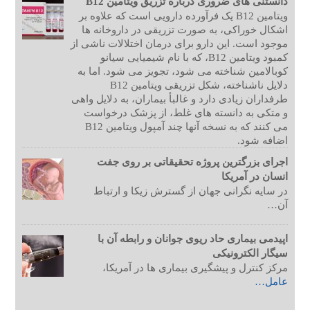
دانستنی های ضروری درباره تزریق ویتامین B12
ویتامین B12 یک فرآورده دارویی است که علاوه بر
اشکال خوراکی، به صورت تزریقی در داروخانه ها
موجود است. این دارو برای درمان اختلالات ناشی از
کمبود ویتامین B12، که با نام شیمیایی سیانو
کوبالامین شناخته می شود، تجویز می شود. اما به
دلایل ناشناخته، شکل تزریقی ویتامین B12
طرفداران زیادی دارد و غالبأ بیماران، به دلایل واهی
و متکی به دانسته های غلط، از پزشک درخواست
می کنند که به نسخه آنها چند آمپول ویتامین B12
اضافه شود.
اجرای بزرگترین پروژه تحقیقاتی بر روی جفت
انسان در آمریکا
در سایه نگرانی جهان از گسترش زیکا و ارتباط
آن…
اپیدمی بیماری حاد ریوی جوانان و رابطه آن با
سیگار الکترونیکی
مرکز کنترل و پیشگیری بیماری ها در آمریکا،
عامل…