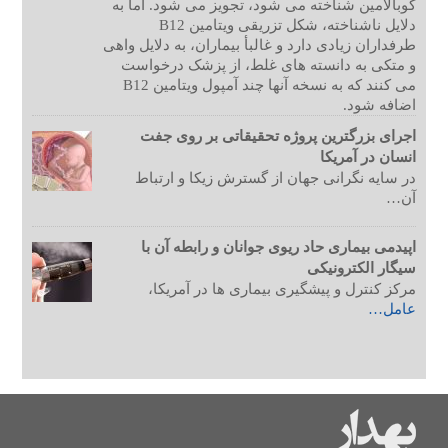
کوبالامین شناخته می شود، تجویز می شود. اما به
دلایل ناشناخته، شکل تزریقی ویتامین B12
طرفداران زیادی دارد و غالبأ بیماران، به دلایل واهی
و متکی به دانسته های غلط، از پزشک درخواست
می کنند که به نسخه آنها چند آمپول ویتامین B12
اضافه شود.
اجرای بزرگترین پروژه تحقیقاتی بر روی جفت
انسان در آمریکا
در سایه نگرانی جهان از گسترش زیکا و ارتباط
آن…
اپیدمی بیماری حاد ریوی جوانان و رابطه آن با
سیگار الکترونیکی
مرکز کنترل و پیشگیری بیماری ها در آمریکا،
عامل…