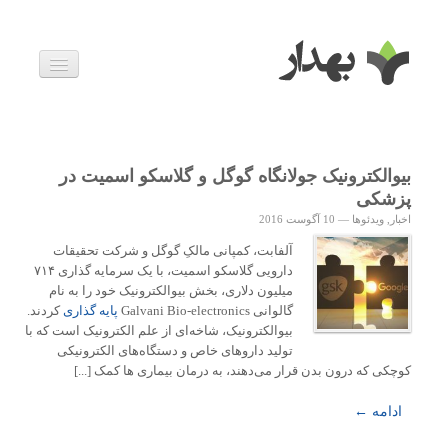
بیماری ها
داروها
اخبار
زندگی سالم
بیوالکترونیک جولانگاه گوگل و گلاسکو اسمیت در
خانواده و بارداری
پزشکی
ویدئوها
اخبار
,
ویدئوها
—
10 آگوست 2016
درباره ما
آلفابت، کمپانی مالکِ گوگل و شرکت تحقیقات
دارویی گلاسکو اسمیت، با یک سرمایه گذاری ۷۱۴
میلیون دلاری، بخش بیوالکترونیک خود را به نام
گالوانی Galvani Bio-electronics
پایه گذاری
کردند.
بیوالکترونیک، شاخه‌ای از علم الکترونیک است که با
تولید داروهای خاص و دستگاه‌های الکترونیکی
کوچکی که درون بدن قرار می‌دهند، به درمان بیماری ها کمک [...]
ادامه ←