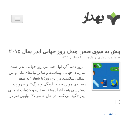
بیماری ها
داروها
اخبار
زندگی سالم
پیش به سوی صفر، هدف روز جهانی ایدز سال ۲۰۱۵
خانواده و بارداری
خانواده و بارداری
,
ویدئوها
—
1 دسامبر 2015
ویدئوها
درباره ما
امروز دهم آذر، اول دسامبر، روز جهانی ایدز است.
سازمان جهانی بهداشت و سایر نهادهای ملی و بین
المللی سلامت، در این روز؛ با شعار “به صفر
رساندن موارد جدید آلودگی و مرگ” بر ضرورت
دسترسی همه افراد مبتلا، به دارو و خدمات درمانی
ایدز تأکید می کنند. در حال حاضر ۳۷ میلیون نفر در
[...]
ادامه ←