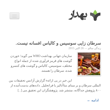
بیماری ها
داروها
اخبار
زندگی سالم
سرطان زایی سوسیس و کالباس افسانه نیست.
خانواده و بارداری
زندگی سالم
—
26 اکتبر 2015
ویدئوها
درباره ما
سازمان جهانی بهداشت WHO می گوید؛ خوردن
گوشت های قرمز فرآوری شده از جمله انواع
مختلف، سوسیس، کالباس و گوشت های کنسرو
شده، سرطان زا هستند.
این خبر در پی ارائهء گزارش آژانس تحقیقات بین
المللی سرطان و بر مبنای متاآنالیز یا فراتحلیل ِ داده‌های بدست‌آمده از
۸۰۰ پژوهش جداگانه، منتشر شد. پژوهشگران این تحقیق می [...]
ادامه ←