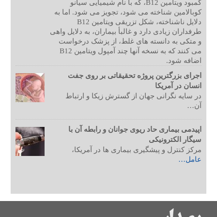
کمبود ویتامین B12، که با نام شیمیایی سیانو
کوبالامین شناخته می شود، تجویز می شود. اما به
دلایل ناشناخته، شکل تزریقی ویتامین B12
طرفداران زیادی دارد و غالبأ بیماران، به دلایل واهی
و متکی به دانسته های غلط، از پزشک درخواست
می کنند که به نسخه آنها چند آمپول ویتامین B12
اضافه شود.
اجرای بزرگترین پروژه تحقیقاتی بر روی جفت
انسان در آمریکا
در سایه نگرانی جهان از گسترش زیکا و ارتباط
آن…
اپیدمی بیماری حاد ریوی جوانان و رابطه آن با
سیگار الکترونیکی
مرکز کنترل و پیشگیری بیماری ها در آمریکا،
عامل…