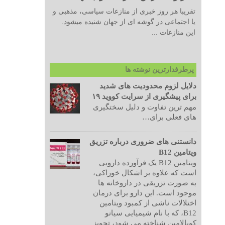
تقریبا هر روز خبری از منازعات سیاسی، مذهبی و
یا اجتماعی در گوشه ای از جهان شنیده میشود.
این منازعات ...
پرطرفدارترین نوشته ها
دلایل لزوم محدودیت های شدید
برای پیشگیری از سرایت کووید ۱۹
مهم ترین تفاوت و دلیل سختگیری
های فعلی برای…
دانستنی های ضروری درباره تزریق
ویتامین B12
ویتامین B12 یک فرآورده دارویی
است که علاوه بر اشکال خوراکی،
به صورت تزریقی در داروخانه ها
موجود است. این دارو برای درمان
اختلالات ناشی از کمبود ویتامین
B12، که با نام شیمیایی سیانو
کوبالامین شناخته می شود، تجویز