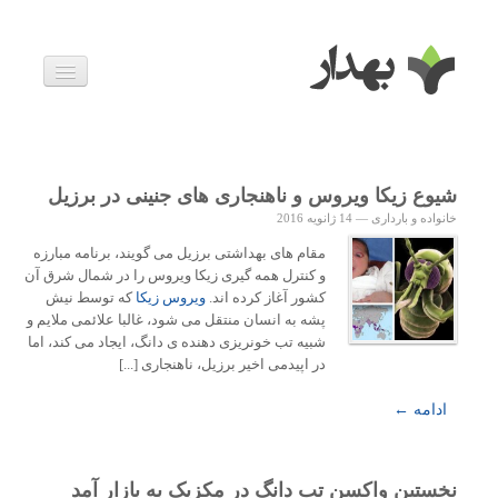
بیماری ها
داروها
اخبار
زندگی سالم
شیوع زیکا ویروس و ناهنجاری های جنینی در برزیل
خانواده و بارداری
خانواده و بارداری
—
14 ژانویه 2016
ویدئوها
درباره ما
مقام های بهداشتی برزیل می گویند، برنامه مبارزه
و کنترل همه گیری زیکا ویروس را در شمال شرق آن
کشور آغاز کرده اند.
ویروس زیکا
که توسط نیش
پشه به انسان منتقل می شود، غالبا علائمی ملایم و
شبیه تب خونریزی دهنده ی دانگ، ایجاد می کند، اما
در اپیدمی اخیر برزیل، ناهنجاری [...]
ادامه ←
نخستین واکسن تب دانگ در مکزیک به بازار آمد