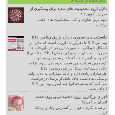
پرطرفدارترین نوشته ها
دلایل لزوم محدودیت های شدید برای پیشگیری از
سرایت کووید ۱۹
مهم ترین تفاوت و دلیل سختگیری های فعلی
برای…
دانستنی های ضروری درباره تزریق ویتامین B12
ویتامین B12 یک فرآورده دارویی است که علاوه بر
اشکال خوراکی، به صورت تزریقی در داروخانه ها
موجود است. این دارو برای درمان اختلالات ناشی از
کمبود ویتامین B12، که با نام شیمیایی سیانو
کوبالامین شناخته می شود، تجویز می شود. اما به
دلایل ناشناخته، شکل تزریقی ویتامین B12
طرفداران زیادی دارد و غالبأ بیماران، به دلایل واهی
و متکی به دانسته های غلط، از پزشک درخواست
می کنند که به نسخه آنها چند آمپول ویتامین B12
اضافه شود.
اجرای بزرگترین پروژه تحقیقاتی بر روی جفت
انسان در آمریکا
در سایه نگرانی جهان از گسترش زیکا و ارتباط
آن…