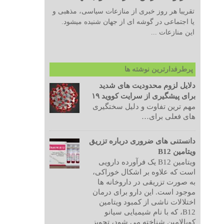
تقریبا هر روز خبری از منازعات سیاسی، مذهبی و
یا اجتماعی در گوشه ای از جهان شنیده میشود.
این منازعات ...
پرطرفدارترین نوشته ها
دلایل لزوم محدودیت های شدید
برای پیشگیری از سرایت کووید ۱۹
مهم ترین تفاوت و دلیل سختگیری
های فعلی برای…
دانستنی های ضروری درباره تزریق
ویتامین B12
ویتامین B12 یک فرآورده دارویی
است که علاوه بر اشکال خوراکی،
به صورت تزریقی در داروخانه ها
موجود است. این دارو برای درمان
اختلالات ناشی از کمبود ویتامین
B12، که با نام شیمیایی سیانو
کوبالامین شناخته می شود، تجویز