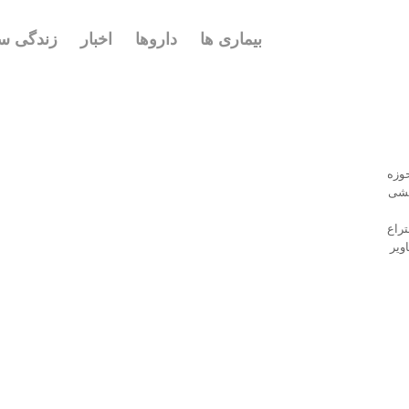
بیماری ها
داروها
اخبار
زندگی سا
 حوزه
هشی
تراع
ویر