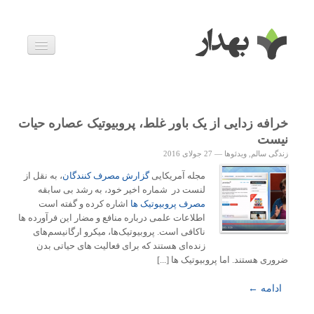
بیماری ها
داروها
اخبار
زندگی سالم
خرافه زدایی از یک باور غلط، پروبیوتیک عصاره حیات
خانواده و بارداری
نیست
ویدئوها
زندگی سالم
,
ویدئوها
—
27 جولای 2016
درباره ما
مجله آمریکایی
گزارش مصرف کنندگان
، به نقل از
لنست در شماره اخیر خود، به رشد بی سابقه
مصرف پروبیوتیک ها
اشاره کرده و گفته است
اطلاعات علمی درباره منافع و مضار این فرآورده ها
ناکافی است. پروبیوتیک‌ها، میکرو ارگانیسم‌های
زنده‌ای هستند که برای فعالیت های حیاتی بدن
ضروری هستند. اما پروبیوتیک ها [...]
ادامه ←