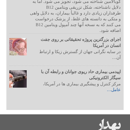
کوبالامین شناخته می شود، تجویز می شود. اما به
دلایل ناشناخته، شکل تزریقی ویتامین B12
طرفداران زیادی دارد و غالبأ بیماران، به دلایل واهی
و متکی به دانسته های غلط، از پزشک درخواست
می کنند که به نسخه آنها چند آمپول ویتامین B12
اضافه شود.
اجرای بزرگترین پروژه تحقیقاتی بر روی جفت
انسان در آمریکا
در سایه نگرانی جهان از گسترش زیکا و ارتباط
آن…
اپیدمی بیماری حاد ریوی جوانان و رابطه آن با
سیگار الکترونیکی
مرکز کنترل و پیشگیری بیماری ها در آمریکا،
عامل…