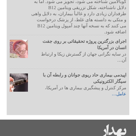
کوبالامین شناخته می شود، تجویز می شود. اما به
دلایل ناشناخته، شکل تزریقی ویتامین B12
طرفداران زیادی دارد و غالبأ بیماران، به دلایل واهی
و متکی به دانسته های غلط، از پزشک درخواست
می کنند که به نسخه آنها چند آمپول ویتامین B12
اضافه شود.
اجرای بزرگترین پروژه تحقیقاتی بر روی جفت
انسان در آمریکا
در سایه نگرانی جهان از گسترش زیکا و ارتباط
آن…
اپیدمی بیماری حاد ریوی جوانان و رابطه آن با
سیگار الکترونیکی
مرکز کنترل و پیشگیری بیماری ها در آمریکا،
عامل…